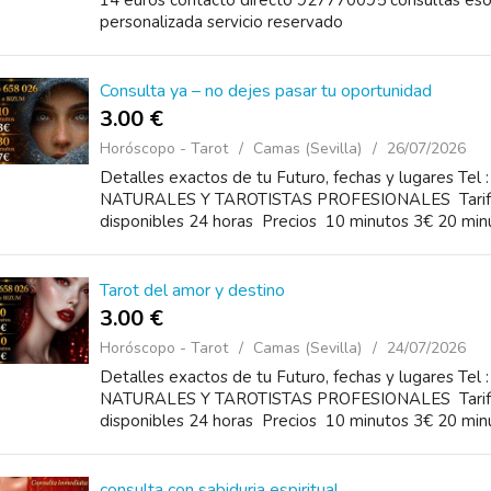
14 euros contacto directo 927770095 consultas esote
personalizada servicio reservado
Consulta ya – no dejes pasar tu oportunidad
3.00 €
Horóscopo - Tarot
Camas (Sevilla)
26/07/2026
Detalles exactos de tu Futuro, fechas y lugares T
NATURALES Y TAROTISTAS PROFESIONALES Tarifas 
disponibles 24 horas Precios 10 minutos 3€ 20 minu
Tarot del amor y destino
3.00 €
Horóscopo - Tarot
Camas (Sevilla)
24/07/2026
Detalles exactos de tu Futuro, fechas y lugares T
NATURALES Y TAROTISTAS PROFESIONALES Tarifas 
disponibles 24 horas Precios 10 minutos 3€ 20 minu
consulta con sabiduria espiritual