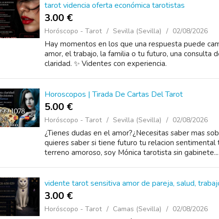
tarot videncia oferta económica tarotistas
3.00 €
Horóscopo - Tarot
Sevilla (Sevilla)
02/08/2026
Hay momentos en los que una respuesta puede cambi
amor, el trabajo, la familia o tu futuro, una consult
claridad. ✨ Videntes con experiencia.
Horoscopos | Tirada De Cartas Del Tarot
5.00 €
Horóscopo - Tarot
Sevilla (Sevilla)
02/08/2026
¿Tienes dudas en el amor?¿Necesitas saber mas sobr
quieres saber si tiene futuro tu relacion sentimental
terreno amoroso, soy Mónica tarotista sin gabinete...
vidente tarot sensitiva amor de pareja, salud, trabaj
3.00 €
Horóscopo - Tarot
Camas (Sevilla)
02/08/2026