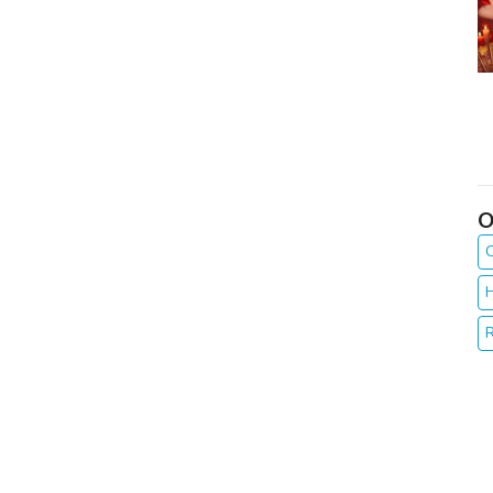
O
O
H
R