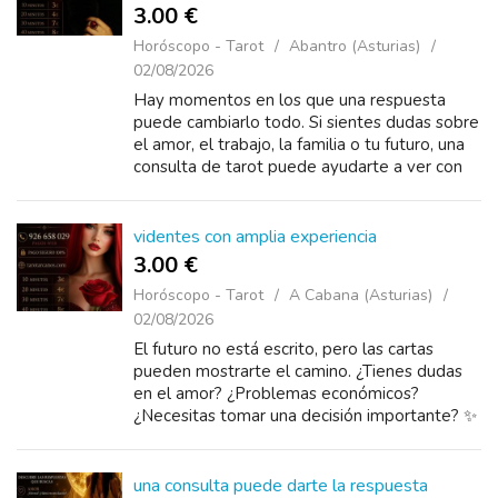
3.00 €
Horóscopo - Tarot
Abantro (Asturias)
02/08/2026
Hay momentos en los que una respuesta
puede cambiarlo todo. Si sientes dudas sobre
el amor, el trabajo, la familia o tu futuro, una
consulta de tarot puede ayudarte a ver con
más claridad. ✨ Videntes con experiencia.
videntes con amplia experiencia
3.00 €
Horóscopo - Tarot
A Cabana (Asturias)
02/08/2026
El futuro no está escrito, pero las cartas
pueden mostrarte el camino. ¿Tienes dudas
en el amor? ¿Problemas económicos?
¿Necesitas tomar una decisión importante? ✨
Descubre las respuestas que buscas con una
c...
una consulta puede darte la respuesta