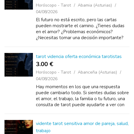
Horóscopo - Tarot
Abamia (Asturias)
04/08/2026
El futuro no está escrito, pero las cartas
pueden mostrarte el camino. ¿Tienes dudas
en el amor? ¿Problemas económicos?
¿Necesitas tomar una decisión importante?
Descubre las respuestas que buscas con una
con...
tarot videncia oferta económica tarotistas
3.00 €
Horóscopo - Tarot
Abanceña (Asturias)
04/08/2026
Hay momentos en los que una respuesta
puede cambiarlo todo. Si sientes dudas sobre
el amor, el trabajo, la familia o tu futuro, una
consulta de tarot puede ayudarte a ver con
más claridad. Videntes con experiencia.
Consultas privadas y c...
vidente tarot sensitiva amor de pareja, salud,
trabajo