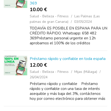
369
10.00 €
Salud - Belleza - Fitness
Las Palmas (Las
palmas de gran Canaria)
03/05/2024
TODAVÍA ES POSIBLE EN ESPANA PARA UN
CRÉDITO RÁPIDO. Whatsapp: 658 482
369Préstamo personal urgente en 12h
aprobamos el 100% de los créditos
personales. max 60. 000€, solo con nómina,
pension o aut&oacut...
Préstamo rápido y confiable en toda españa
12.00 €
Salud - Belleza - Fitness
Mijas (Málaga)
26/04/2024
Préstamo rápido y confiable Préstamo
rápido y confiable con una tasa de interés
asequible y más baja del 3%, contáctenos
hoy por correo electrónico para obtener más
info...