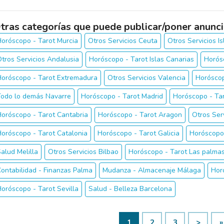
tras categorías que puede publicar/poner anunci
oróscopo - Tarot Murcia
Otros Servicios Ceuta
Otros Servicios I
tros Servicios Andalusia
Horóscopo - Tarot Islas Canarias
Horós
oróscopo - Tarot Extremadura
Otros Servicios Valencia
Horóscop
Todo lo demás Navarre
Horóscopo - Tarot Madrid
Horóscopo - Tar
oróscopo - Tarot Cantabria
Horóscopo - Tarot Aragon
Otros Ser
oróscopo - Tarot Catalonia
Horóscopo - Tarot Galicia
Horóscopo
alud Melilla
Otros Servicios Bilbao
Horóscopo - Tarot Las palmas
ontabilidad - Finanzas Palma
Mudanza - Almacenaje Málaga
Hor
oróscopo - Tarot Sevilla
Salud - Belleza Barcelona
1
2
3
>
»