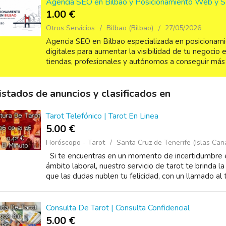
Agencia SEO en Bilbao y Posicionamiento Web y 
1.00 €
Otros Servicios
Bilbao (Bilbao)
27/05/2026
Agencia SEO en Bilbao especializada en posicionami
digitales para aumentar la visibilidad de tu negoci
tiendas, profesionales y autónomos a conseguir más c
istados de anuncios y clasificados en
Tarot Telefónico | Tarot En Linea
5.00 €
Horóscopo - Tarot
Santa Cruz de Tenerife (Islas Can
Si te encuentras en un momento de incertidumbre e
ámbito laboral, nuestro servicio de tarot te brinda l
que las dudas nublen tu felicidad, con un llamado al t
Consulta De Tarot | Consulta Confidencial
5.00 €