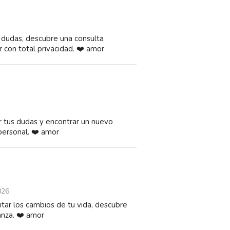
s dudas, descubre una consulta
r con total privacidad. ❤️ amor
r tus dudas y encontrar un nuevo
 personal. ❤️ amor
026
ontar los cambios de tu vida, descubre
anza. ❤️ amor