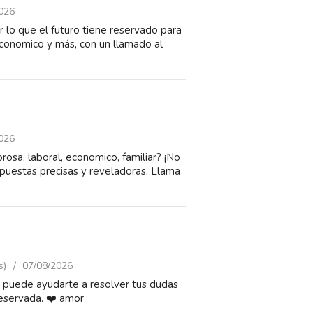
026
 lo que el futuro tiene reservado para
 economico y más, con un llamado al
026
sa, laboral, economico, familiar? ¡No
spuestas precisas y reveladoras. Llama
s)
07/08/2026
rot puede ayudarte a resolver tus dudas
reservada. ❤️ amor