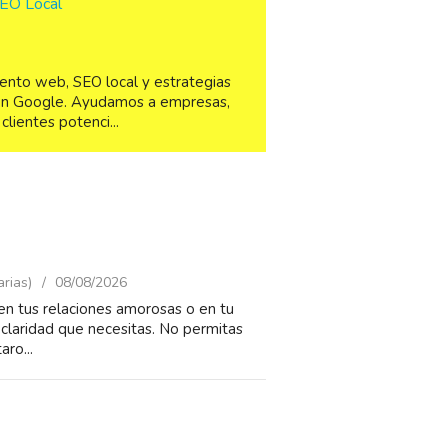
SEO Local
ento web, SEO local y estrategias
o en Google. Ayudamos a empresas,
lientes potenci...
arias)
08/08/2026
n tus relaciones amorosas o en tu
a claridad que necesitas. No permitas
aro...