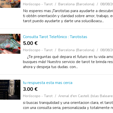
Horóscopo - Tarot
Barcelona (Barcelona)
08/08/2
No esperes mas ¡Tarotistas para ayudarte a descubrir
ti obtén orientación y claridad sobre amor, trabajo,
tarot puedo ayudarte y darte una soluci&oacu...
Consulta Tarot Telefónico : Tarotistas
5.00 €
Horóscopo - Tarot
Barcelona (Barcelona)
08/08/2
¿Te preguntas qué depara el futuro en tu vida amoro
busques más! Nuestro servicio de tarot te brinda re
ahora y despeja tus dudas. con...
tu respuesta esta mas cerca
3.00 €
Horóscopo - Tarot
Arenal d'en Castell (Islas Baleare
si buscas tranquilidad y una orientacion clara, el ta
con una consulta seria, personalizada y totalmente 