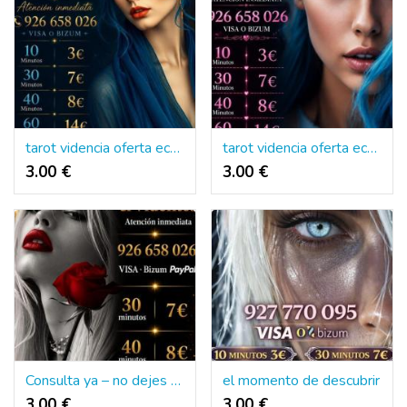
tarot videncia oferta económica tarotistas
tarot videncia oferta económica tarotistas
3.00 €
3.00 €
Consulta ya – no dejes pasar tu oportunidad
el momento de descubrir
3.00 €
3.00 €