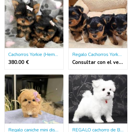
Cachorros Yorkie (Hembra y Macho)
Regalo Cachorros Yorkshire Terrier Mini Toy whatsapp:613372697
380.00 €
Consultar con el vendedor
Regalo caniche mini disponibles para adopción(+34634683995)
REGALO cachorro de Bichon Maltes Mini