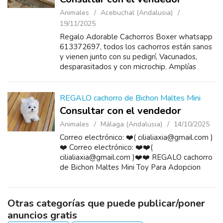
Animales
Acebuchal (Andalusia)
19/11/2025
Regalo Adorable Cachorros Boxer whatsapp
613372697, todos los cachorros están sanos
y vienen junto con su pedigrí, Vacunados,
desparasitados y con microchip. Amplías
garantías sanitarias. son machos y
hembras.Contacta atra...
REGALO cachorro de Bichon Maltes Mini
Consultar con el vendedor
Animales
Málaga (Andalusia)
14/10/2025
Correo electrónico: ❤️( cilialiaxia@gmail.com )
❤️ Correo electrónico: ❤️❤️(
cilialiaxia@gmail.com )❤️❤️ REGALO cachorro
de Bichon Maltes Mini Toy Para Adopcion
Bichon Maltes Mini Email ❤️
(cilialiaxia@gmail.com)❤️ REGALO cachorro
de Bich...
Otras categorías que puede publicar/poner
anuncios gratis