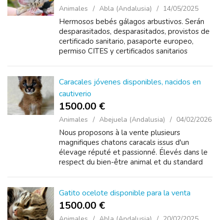
Animales
Abla (Andalusia)
14/05/2025
Hermosos bebés gálagos arbustivos. Serán
desparasitados, desparasitados, provistos de
certificado sanitario, pasaporte europeo,
permiso CITES y certificados sanitarios
veterinarios. Los gatos viven en interiores
rodeados de anima...
Caracales jóvenes disponibles, nacidos en
cautiverio
1500.00 €
Animales
Abejuela (Andalusia)
04/02/2026
Nous proposons à la vente plusieurs
magnifiques chatons caracals issus d'un
élevage réputé et passionné. Élevés dans le
respect du bien-être animal et du standard
de la race, nos chatons naissent...
Gatito ocelote disponible para la venta
1500.00 €
Animales
Abla (Andalusia)
20/02/2025