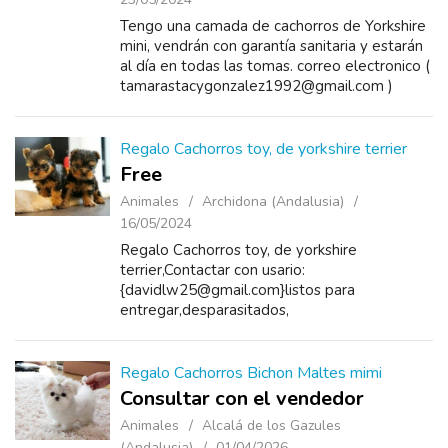
Tengo una camada de cachorros de Yorkshire
mini, vendrán con garantía sanitaria y estarán
al día en todas las tomas. correo electronico (
tamarastacygonzalez1992@gmail.com )
Regalo Cachorros toy, de yorkshire terrier
Free
Animales
Archidona (Andalusia)
16/05/2024
Regalo Cachorros toy, de yorkshire
terrier,Contactar con usario:
{davidlw25@gmail.com}listos para
entregar,desparasitados,
destetados,comiendo perfectamente,se
entregan a partir dedos meses
desparasitadosvacunados y pedigree
Regalo Cachorros Bichon Maltes mimi
(loe)padre 1,200 kg,madre...
Consultar con el vendedor
Animales
Alcalá de los Gazules
(Andalusia)
01/04/2026