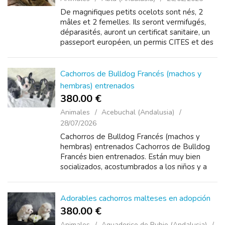
De magnifiques petits ocelots sont nés, 2
mâles et 2 femelles. Ils seront vermifugés,
déparasités, auront un certificat sanitaire, un
passeport européen, un permis CITES et des
certificats sanitaires vé...
Cachorros de Bulldog Francés (machos y
hembras) entrenados
380.00 €
Animales
Acebuchal (Andalusia)
28/07/2026
Cachorros de Bulldog Francés (machos y
hembras) entrenados Cachorros de Bulldog
Francés bien entrenados. Están muy bien
socializados, acostumbrados a los niños y a
los ruidos habituales del hogar, e incluso han
viajado en ...
Adorables cachorros malteses en adopción
380.00 €
Animales
Aguaderico de Rubio (Andalusia)