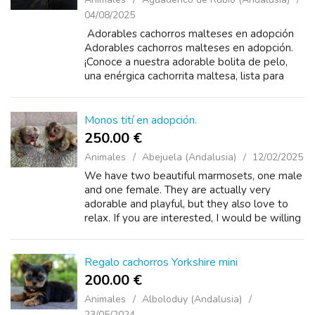
04/08/2025
Adorables cachorros malteses en adopción
Adorables cachorros malteses en adopción.
¡Conoce a nuestra adorable bolita de pelo,
una enérgica cachorrita maltesa, lista para
llenar tu hogar de alegría y amor! Esta ...
Monos tití en adopción.
250.00 €
Animales
Abejuela (Andalusia)
12/02/2025
We have two beautiful marmosets, one male
and one female. They are actually very
adorable and playful, but they also love to
relax. If you are interested, I would be willing
to send additional photos.
Regalo cachorros Yorkshire mini
200.00 €
Animales
Alboloduy (Andalusia)
23/05/2024