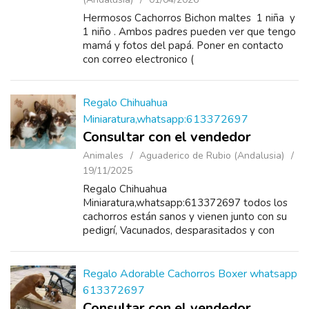
Hermosos Cachorros Bichon maltes 1 niña y
1 niño . Ambos padres pueden ver que tengo
mamá y fotos del papá. Poner en contacto
con correo electronico (
tamarastacygonzalez1992@gmail.com )
Regalo Chihuahua
Miniaratura,whatsapp:613372697
Consultar con el vendedor
Animales
Aguaderico de Rubio (Andalusia)
19/11/2025
Regalo Chihuahua
Miniaratura,whatsapp:613372697 todos los
cachorros están sanos y vienen junto con su
pedigrí, Vacunados, desparasitados y con
microchip. Amplías garantías sanitarias. son
machos y hembras.Contacta con su w...
Regalo Adorable Cachorros Boxer whatsapp
613372697
Consultar con el vendedor