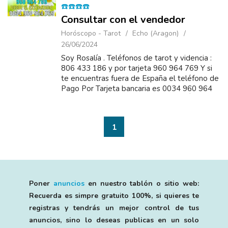
☎️☎️☎️☎️
Consultar con el vendedor
Horóscopo - Tarot
Echo (Aragon)
26/06/2024
Soy Rosalía . Teléfonos de tarot y videncia :
806 433 186 y por tarjeta 960 964 769 Y si
te encuentras fuera de España el teléfono de
Pago Por Tarjeta bancaria es 0034 960 964
769 . Entra en MI WEB DONDE ESTÁ EL
HOR...
1
Poner
anuncios
en nuestro tablón o sitio web:
Recuerda es simpre gratuito 100%, si quieres te
registras y tendrás un mejor control de tus
anuncios, sino lo deseas publicas en un solo