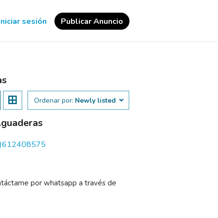
Iniciar sesión
Publicar Anuncio
as
Ordenar por:
Newly listed
 Aguaderas
34)612408575
ntáctame por whatsapp a través de