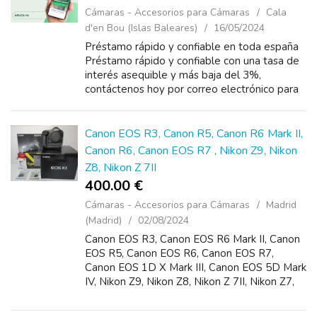
Cámaras - Accesorios para Cámaras
Cala
d'en Bou (Islas Baleares)
16/05/2024
Préstamo rápido y confiable en toda españa
Préstamo rápido y confiable con una tasa de
interés asequible y más baja del 3%,
contáctenos hoy por correo electrónico para
obtener más ...
Canon EOS R3, Canon R5, Canon R6 Mark II,
Canon R6, Canon EOS R7 , Nikon Z9, Nikon
Z8, Nikon Z 7II
400.00 €
Cámaras - Accesorios para Cámaras
Madrid
(Madrid)
02/08/2024
Canon EOS R3, Canon EOS R6 Mark II, Canon
EOS R5, Canon EOS R6, Canon EOS R7,
Canon EOS 1D X Mark III, Canon EOS 5D Mark
IV, Nikon Z9, Nikon Z8, Nikon Z 7II, Nikon Z7,
Nikon D6 , Nikon D850, Nikon D780 , Sony
Alpha A7R III , Sony Alpha a7R IV , Cont&...