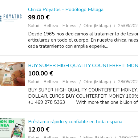
Clinica Poyatos - Podólogo Málaga
99.00 €
Salud - Belleza - Fitness
Otro (Málaga)
25/09/202
Desde 1965, nos dedicamos al tratamiento de lesio
articulares en todo el cuerpo. En nuestra clínica, n
cada tratamiento con amplia experie...
BUY SUPER HIGH QUALITY COUNTERFEIT MON
100.00 €
Salud - Belleza - Fitness
Otro (Málaga)
28/05/202
BUY SUPER HIGH QUALITY COUNTERFEIT MONEY,
DOLLAR, EUROS BUY COUNTERFEIT MONEY 100% UN
+1 469 278 5363 With more than one billion of o
Préstamo rápido y confiable en toda españa
12.00 €
Salud - Belleza - Fitness
Mijas (Málaga)
26/04/20