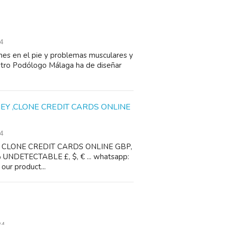
4
nes en el pie y problemas musculares y
uestro Podólogo Málaga ha de diseñar
EY ,CLONE CREDIT CARDS ONLINE
4
 CLONE CREDIT CARDS ONLINE GBP,
DETECTABLE £, $, € ... whatsapp:
ur product...
24