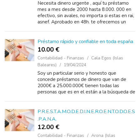
Necesita dinero urgente , aquí tu préstamo
mes a mes desde 2000 hasta 8.000. 000 en
efectivo, sin avales, no importa si estas en rai,
asnef. Aprobado en 48h. te ofrecemos un
préstamo que podrás devolver
cómodamente....
Préstamo rápido y confiable en toda españa
10.00 €
Contabilidad - Finanzas
Cala Egos (Islas
Baleares)
19/04/2024
Soy un particular serio y honesto que
concede préstamos de dinero que van de
2000€ a 25.000.000€ tienen todas las
personas que es en el están a la búsqueda de
préstamo de dinero para cubrir una
necesidad, regular...
P.R.E.S.T.A.M.O.D.E.D.I.N.E.R.O.E.N.T.O.D.O.E.S
.P.A.N.A.
12.00 €
Contabilidad - Finanzas
Arona (Islas