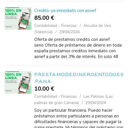
personales Subventi ...
Credito-ya inmediato con asnef
85.00 €
Contabilidad - Finanzas
Alcudia de Veo
(Valencia)
29/04/2024
Oferta de prestamos credito con asnef
serio Oferta de préstamos de dinero en toda
españa prestamos creditos inmediato con
asnef a partir del 3% de interés. En solo 48
horas! desde 3. 000€ - 6.000.000€ . Somos
prest...
P.R.E.S.T.A.M.O.D.E.D.I.N.E.R.O.E.N.T.O.D.O.E.S
.P.A.N.A.
10.00 €
Contabilidad - Finanzas
Las Palmas (Las
palmas de gran Canaria)
29/04/2024
Soy un particular financiera. Puedo hacer
préstamos entre particulares a personas en
dificultades financieras y capaces de pagar la
suma prestada. Mi términos del préstamo son