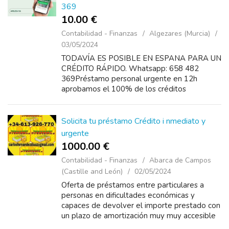
369
10.00 €
Contabilidad - Finanzas
Algezares (Murcia)
03/05/2024
TODAVÍA ES POSIBLE EN ESPANA PARA UN
CRÉDITO RÁPIDO. Whatsapp: 658 482
369Préstamo personal urgente en 12h
aprobamos el 100% de los créditos
personales. max 60. 000€, solo con nómina,
pension o aut&oacut...
Solicita tu préstamo Crédito i nmediato y
urgente
1000.00 €
Contabilidad - Finanzas
Abarca de Campos
(Castille and León)
02/05/2024
Oferta de préstamos entre particulares a
personas en dificultades económicas y
capaces de devolver el importe prestado con
un plazo de amortización muy muy accesible
para sus Necesidades Financieras:Contáctame