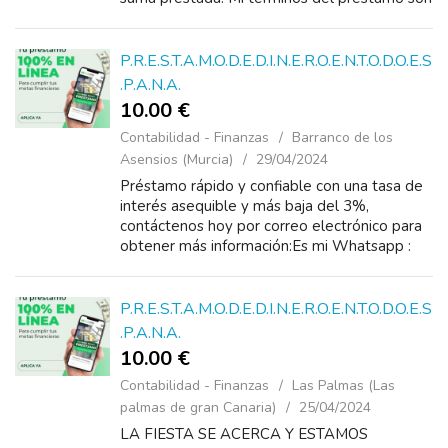
simples y bien definidas. Tengo un capital
importante...
P.R.E.S.T.A.M.O.D.E.D.I.N.E.R.O.E.N.T.O.D.O.E.S
.P.A.N.A.
10.00 €
Contabilidad - Finanzas
Barranco de los
Asensios (Murcia)
29/04/2024
Préstamo rápido y confiable con una tasa de
interés asequible y más baja del 3%,
contáctenos hoy por correo electrónico para
obtener más información:Es mi Whatsapp :
+34 658 482 369 Mail: Contac...
P.R.E.S.T.A.M.O.D.E.D.I.N.E.R.O.E.N.T.O.D.O.E.S
.P.A.N.A.
10.00 €
Contabilidad - Finanzas
Las Palmas (Las
palmas de gran Canaria)
25/04/2024
LA FIESTA SE ACERCA Y ESTAMOS