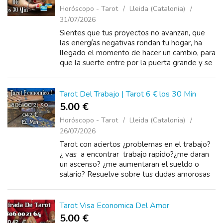
Horóscopo - Tarot
Lleida (Catalonia)
31/07/2026
Sientes que tus proyectos no avanzan, que
las energías negativas rondan tu hogar, ha
llegado el momento de hacer un cambio, para
que la suerte entre por la puerta grande y se
quede contigo, con una llamada puedo
ayudarte y darte la soluc...
Tarot Del Trabajo | Tarot 6 € los 30 Min
5.00 €
Horóscopo - Tarot
Lleida (Catalonia)
26/07/2026
Tarot con aciertos ¿problemas en el trabajo?
¿ vas a encontrar trabajo rapido?¿me daran
un ascenso? ¿me aumentaran el sueldo o
salario? Resuelve sobre tus dudas amorosas
¿te apetece saber si vas a encont...
Tarot Visa Economica Del Amor
5.00 €