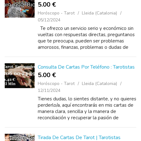
5.00 €
Horóscopo - Tarot
Lleida (Catalonia)
05/12/2024
Te ofrezco un servicio serio y económico sin
vueltas con respuestas directas, preguntanos
que te preocupa, pueden ser problemas
amorosos, finanzas, problemas o dudas de
trabajo, familiar, sácate las dudas, con un
llamado al tarot...
Consulta De Cartas Por Teléfono : Tarotistas
5.00 €
Horóscopo - Tarot
Lleida (Catalonia)
12/11/2024
Tienes dudas, lo sientes distante, y no quieres
perderlo/a, aquí encontrarás en mis cartas de
manera clara, sencilla y la manera de
reconciliación y recuperar la pasión de
antes, con un llamado al tarot puedo
ayudarte...
Tirada De Cartas De Tarot | Tarotistas