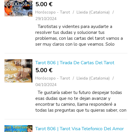
5.00 €
Horóscopo - Tarot
Lleida (Catalonia)
29/10/2024
Tarotistas y videntes para ayudarte a
resolver tus dudas y solucionar tus
problemas, con las cartas del tarot vamos a
ser muy claros con lo que veamos. Solo
tienes que llamarnos, con un llamado al tarot
puedo ayudarte y darte solución, ...
Tarot 806 | Tirada De Cartas Del Tarot
5.00 €
Horóscopo - Tarot
Lleida (Catalonia)
04/10/2024
Te gustaría saber tu futuro despejar todas
esas dudas que no te dejan avanzar y
encontrar tu camino, llama responderé a
todas las preguntas que tu quieras saber, con
un llamado al tarot puedo ayudarte y darte
solución, al ...
Tarot 806 | Tarot Visa Telefonico Del Amor