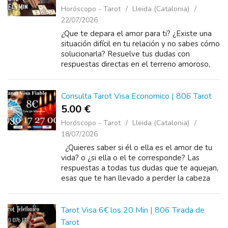
Horóscopo - Tarot
Lleida (Catalonia)
22/07/2026
¿Que te depara el amor para ti? ¿Existe una
situación difícil en tu relación y no sabes cómo
solucionarla? Resuelve tus dudas con
respuestas directas en el terreno amoroso,
no esperes mas llamanos ahora al 80...
Consulta Tarot Visa Economico | 806 Tarot
5.00 €
Horóscopo - Tarot
Lleida (Catalonia)
18/07/2026
¿Quieres saber si él o ella es el amor de tu
vida? o ¿si ella o el te corresponde? Las
respuestas a todas tus dudas que te aquejan,
esas que te han llevado a perder la cabeza
serán resueltas, con un llamado al ...
Tarot Visa 6€ los 20 Min | 806 Tirada de
Tarot