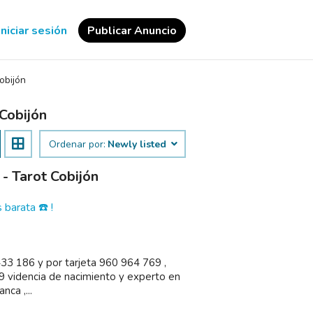
Iniciar sesión
Publicar Anuncio
obijón
Cobijón
Ordenar por:
Newly listed
- Tarot Cobijón
 barata ☎️ !
433 186 y por tarjeta 960 964 769 ,
videncia de nacimiento y experto en
ca ,...