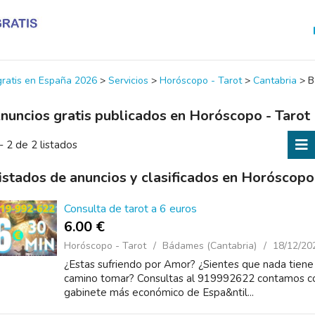
 gratis en España 2026
>
Servicios
>
Horóscopo - Tarot
>
Cantabria
>
B
nuncios gratis publicados en Horóscopo - Taro
- 2 de 2 listados
istados de anuncios y clasificados en Horóscop
Consulta de tarot a 6 euros
6.00 €
Horóscopo - Tarot
Bádames (Cantabria)
18/12/20
¿Estas sufriendo por Amor? ¿Sientes que nada tien
camino tomar? Consultas al 919992622 contamos co
gabinete más económico de Espa&ntil...