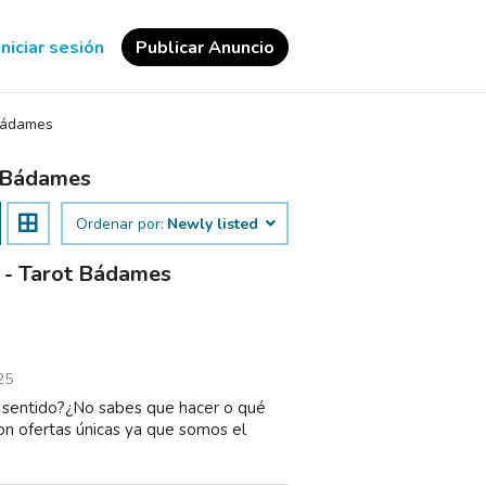
Iniciar sesión
Publicar Anuncio
ádames
t Bádames
Ordenar por:
Newly listed
o - Tarot Bádames
25
e sentido?¿No sabes que hacer o qué
n ofertas únicas ya que somos el