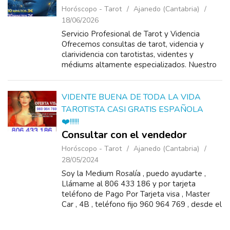
Horóscopo - Tarot
Ajanedo (Cantabria)
18/06/2026
Servicio Profesional de Tarot y Videncia
Ofrecemos consultas de tarot, videncia y
clarividencia con tarotistas, videntes y
médiums altamente especializados. Nuestro
equipo cuenta con amplia experiencia en
lectura de tarot y cartas, tarot de Ma...
VIDENTE BUENA DE TODA LA VIDA
TAROTISTA CASI GRATIS ESPAÑOLA
❤️!!!!!!
Consultar con el vendedor
Horóscopo - Tarot
Ajanedo (Cantabria)
28/05/2024
Soy la Medium Rosalía , puedo ayudarte ,
Llámame al 806 433 186 y por tarjeta
teléfono de Pago Por Tarjeta visa , Master
Car , 4B , teléfono fijo 960 964 769 , desde el
extranjero tienes que marcar 0034 960 964
769 &n...