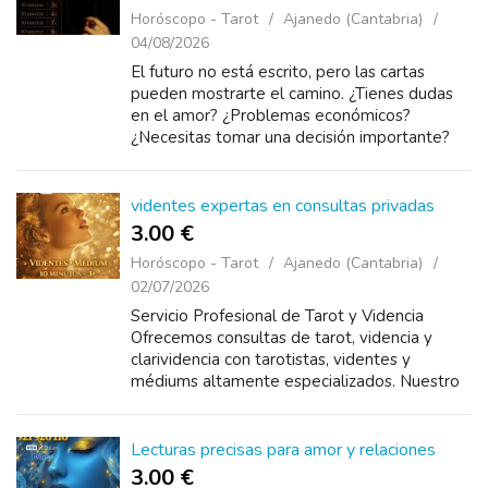
Horóscopo - Tarot
Ajanedo (Cantabria)
04/08/2026
El futuro no está escrito, pero las cartas
pueden mostrarte el camino. ¿Tienes dudas
en el amor? ¿Problemas económicos?
¿Necesitas tomar una decisión importante?
Descubre las respuestas que buscas con una
con...
videntes expertas en consultas privadas
3.00 €
Horóscopo - Tarot
Ajanedo (Cantabria)
02/07/2026
Servicio Profesional de Tarot y Videncia
Ofrecemos consultas de tarot, videncia y
clarividencia con tarotistas, videntes y
médiums altamente especializados. Nuestro
equipo cuenta con amplia experiencia en
lectura de tarot y cartas, tarot de Ma...
Lecturas precisas para amor y relaciones
3.00 €