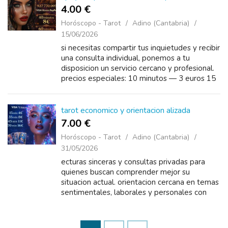
4.00 €
Horóscopo - Tarot
Adino (Cantabria)
15/06/2026
si necesitas compartir tus inquietudes y recibir
una consulta individual, ponemos a tu
disposicion un servicio cercano y profesional.
precios especiales: 10 minutos — 3 euros 15
minutos — 4 euros 20 minutos — 5 euros 30
minutos &mda...
tarot economico y orientacion alizada
7.00 €
Horóscopo - Tarot
Adino (Cantabria)
31/05/2026
ecturas sinceras y consultas privadas para
quienes buscan comprender mejor su
situacion actual. orientacion cercana en temas
sentimentales, laborales y personales con
total discrecion. 15 minutos 4 euros 35
minutos 8 euros 45 minutos 11 euros ...