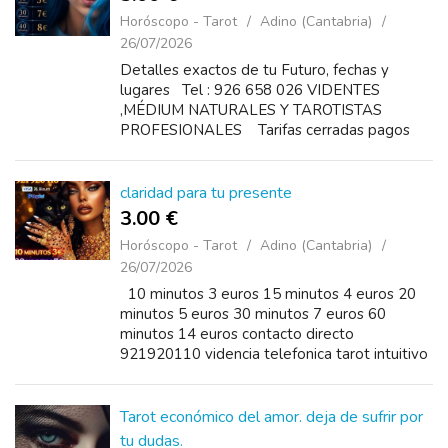
Horóscopo - Tarot
Adino (Cantabria)
26/07/2026
Detalles exactos de tu Futuro, fechas y
lugares Tel : 926 658 026 VIDENTES
,MÉDIUM NATURALES Y TAROTISTAS
PROFESIONALES Tarifas cerradas pagos
visa o bizum disponibles 24 horas Precios
10 minutos 3...
claridad para tu presente
3.00 €
Horóscopo - Tarot
Adino (Cantabria)
26/07/2026
10 minutos 3 euros 15 minutos 4 euros 20
minutos 5 euros 30 minutos 7 euros 60
minutos 14 euros contacto directo
921920110 videncia telefonica tarot intuitivo
amor trabajo nuevos comienzos servicio
privado
Tarot económico del amor. deja de sufrir por
tu dudas.