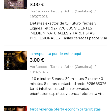
3.00 €
Horóscopo - Tarot
Adino (Cantabria)
19/07/2026
Detalles exactos de tu Futuro, fechas y
lugares Tel : 927 770 095 VIDENTES
,MÉDIUM NATURALES Y TAROTISTAS
PROFESIONALES Tarifas cerradas pagos visa
o bizum disponibles 24 horas Precios 10
minutos 3€ 20 minutos 5€ 30...
la respuesta puede estar aqui
3.00 €
Horóscopo - Tarot
Adino (Cantabria)
19/07/2026
10 minutos 3 euros 30 minutos 7 euros 40
minutos 8 euros contacto directo 926658026
tarot intuitivo consultas reservadas
orientacion espiritual videncia telefonica visa
y bizum
tarot videncia oferta económica tarotistas