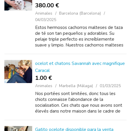
380.00 €
Animales
Barcelona (Barcelona)
04/03/2025
Estos hermosos cachorros malteses de taza
de té son tan pequeños y adorables. Su
pelaje triple perfecto es increíblemente
suave y limpio. Nuestros cachorros malteses
de taza de té son muy felices, saludables y
juguetones y...
ocelot et chatons Savannah avec magnifique
Caracal
1.00 €
Animales
Marbella (Málaga)
01/03/2025
Nos portées sont limitées, donc tous les
chiots connaisse l'abondance de la
socialisation. Ces chats que nous avons sont
élevés dans notre maison dans le cadre de
notre famille. Hautement socialisé pour les
compagno...
Gatito ocelote disponible para la venta