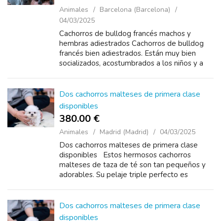
Animales
Barcelona (Barcelona)
04/03/2025
Cachorros de bulldog francés machos y
hembras adiestrados Cachorros de bulldog
francés bien adiestrados. Están muy bien
socializados, acostumbrados a los niños y a
los ruidos habituales del hogar e incluso los
hemos sacado...
Dos cachorros malteses de primera clase
disponibles
380.00 €
Animales
Madrid (Madrid)
04/03/2025
Dos cachorros malteses de primera clase
disponibles Estos hermosos cachorros
malteses de taza de té son tan pequeños y
adorables. Su pelaje triple perfecto es
increíblemente suave y limpio. Nuestros
cachorros malteses de t...
Dos cachorros malteses de primera clase
disponibles