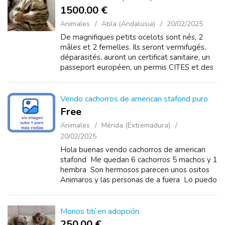
1500.00 €
Animales
Abla (Andalusia)
20/02/2025
De magnifiques petits ocelots sont nés, 2
mâles et 2 femelles. Ils seront vermifugés,
déparasités, auront un certificat sanitaire, un
passeport européen, un permis CITES et des
certificats sanitaires vé...
Vendo cachorros de american stafond puro
Free
Animales
Mérida (Extremadura)
20/02/2025
Hola buenas vendo cachorros de american
stafond Me quedan 6 cachorros 5 machos y 1
hembra Son hermosos parecen unos ositos
Animaros y las personas de a fuera Lo puedo
enviar por BlaBlaCar Eso lo pagaría el
comprad...
Monos tití en adopción.
250.00 €