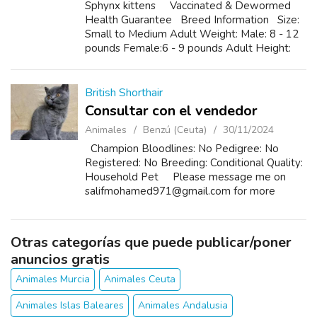
Sphynx kittens Vaccinated & Dewormed
Health Guarantee Breed Information Size:
Small to Medium Adult Weight: Male: 8 - 12
pounds Female:6 - 9 pounds Adult Height:
Male: 8"-10" Female: 8"-10" Life Span: 12-14
years Hypoa...
British Shorthair
Consultar con el vendedor
Animales
Benzú (Ceuta)
30/11/2024
Champion Bloodlines: No Pedigree: No
Registered: No Breeding: Conditional Quality:
Household Pet Please message me on
salifmohamed971@gmail.com for more
information.
Otras categorías que puede publicar/poner
anuncios gratis
Animales Murcia
Animales Ceuta
Animales Islas Baleares
Animales Andalusia