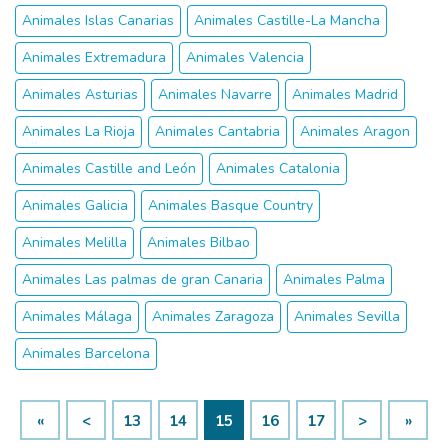
Animales Islas Canarias
Animales Castille-La Mancha
Animales Extremadura
Animales Valencia
Animales Asturias
Animales Navarre
Animales Madrid
Animales La Rioja
Animales Cantabria
Animales Aragon
Animales Castille and León
Animales Catalonia
Animales Galicia
Animales Basque Country
Animales Melilla
Animales Bilbao
Animales Las palmas de gran Canaria
Animales Palma
Animales Málaga
Animales Zaragoza
Animales Sevilla
Animales Barcelona
«
<
13
14
15
16
17
>
»