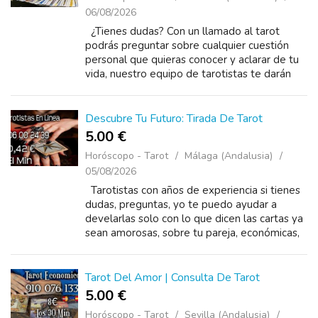
06/08/2026
¿Tienes dudas? Con un llamado al tarot
podrás preguntar sobre cualquier cuestión
personal que quieras conocer y aclarar de tu
vida, nuestro equipo de tarotistas te darán
respuesta a todas tus inquietudes, con un lla...
Descubre Tu Futuro: Tirada De Tarot
5.00 €
Horóscopo - Tarot
Málaga (Andalusia)
05/08/2026
Tarotistas con años de experiencia si tienes
dudas, preguntas, yo te puedo ayudar a
develarlas solo con lo que dicen las cartas ya
sean amorosas, sobre tu pareja, económicas,
de trabajo, tu futuro, no te quedes con las
dudas llam...
Tarot Del Amor | Consulta De Tarot
5.00 €
Horóscopo - Tarot
Sevilla (Andalusia)