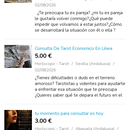
02/08/2026
¿Te preocupa tu ex pareja? ¿mi tu ex pareja
le gustaría volver conmigo?¿Qué puede
impedir que volvamos a estar juntos?¿Cómo
se desarrollará la situación con él o ella ?
desc...
Consulta De Tarot Economico En Línea
5.00 €
Horóscopo - Tarot
Sevilla (Andalusia)
02/08/2026
¿Tienes dificultades o duds en el terreno
amoroso? Tarotistas y videntes para ayudarte
a enfrentar esa situación que te preocupa
¿Quieres saber qué te depara el futuro en el
amor para ti? no esperes mas llamanos ahora
al 8...
tu momento para consultar es hoy
3.00 €
Horóscopo - Tarot
Abejuela (Andalusia)