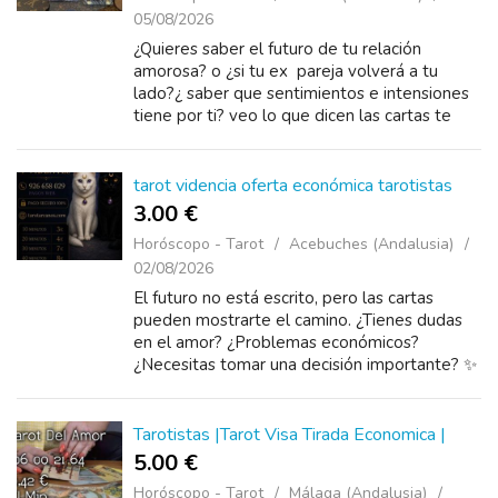
05/08/2026
¿Quieres saber el futuro de tu relación
amorosa? o ¿si tu ex pareja volverá a tu
lado?¿ saber que sentimientos e intensiones
tiene por ti? veo lo que dicen las cartas te
doy respuestas certeras y sin rod...
tarot videncia oferta económica tarotistas
3.00 €
Horóscopo - Tarot
Acebuches (Andalusia)
02/08/2026
El futuro no está escrito, pero las cartas
pueden mostrarte el camino. ¿Tienes dudas
en el amor? ¿Problemas económicos?
¿Necesitas tomar una decisión importante? ✨
Descubre las respuestas que buscas con una
c...
Tarotistas |Tarot Visa Tirada Economica |
5.00 €
Horóscopo - Tarot
Málaga (Andalusia)