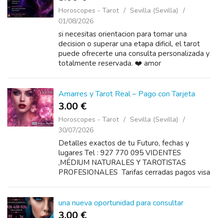
Horoscopes - Tarot
Sevilla (Sevilla)
01/08/2026
si necesitas orientacion para tomar una
decision o superar una etapa dificil, el tarot
puede ofrecerte una consulta personalizada y
totalmente reservada. ❤️ amor
Amarres y Tarot Real – Pago con Tarjeta
3.00 €
Horoscopes - Tarot
Sevilla (Sevilla)
30/07/2026
Detalles exactos de tu Futuro, fechas y
lugares Tel : 927 770 095 VIDENTES
,MÉDIUM NATURALES Y TAROTISTAS
PROFESIONALES Tarifas cerradas pagos visa
o bizum disponibles 24 horas Precios 10
minutos 3€ 20 minutos 5€ 30...
una nueva oportunidad para consultar
3.00 €