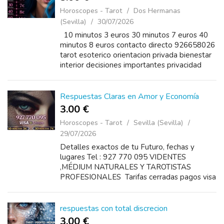
Horoscopes - Tarot
Dos Hermanas
(Sevilla)
30/07/2026
10 minutos 3 euros 30 minutos 7 euros 40
minutos 8 euros contacto directo 926658026
tarot esoterico orientacion privada bienestar
interior decisiones importantes privacidad
garantizada
Respuestas Claras en Amor y Economía
3.00 €
Horoscopes - Tarot
Sevilla (Sevilla)
29/07/2026
Detalles exactos de tu Futuro, fechas y
lugares Tel : 927 770 095 VIDENTES
,MÉDIUM NATURALES Y TAROTISTAS
PROFESIONALES Tarifas cerradas pagos visa
o bizum disponibles 24 horas Precios 10
minutos 3€ 20 minutos 5€ 30...
respuestas con total discrecion
3.00 €