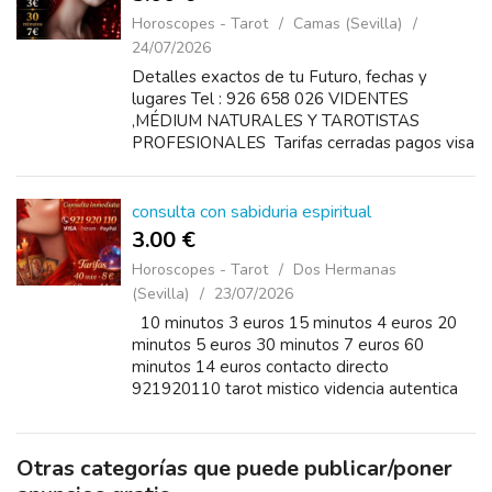
Horoscopes - Tarot
Camas (Sevilla)
24/07/2026
Detalles exactos de tu Futuro, fechas y
lugares Tel : 926 658 026 VIDENTES
,MÉDIUM NATURALES Y TAROTISTAS
PROFESIONALES Tarifas cerradas pagos visa
o bizum disponibles 24 horas Precios 10
minutos 3€ 20 minutos 5€ 30...
consulta con sabiduria espiritual
3.00 €
Horoscopes - Tarot
Dos Hermanas
(Sevilla)
23/07/2026
10 minutos 3 euros 15 minutos 4 euros 20
minutos 5 euros 30 minutos 7 euros 60
minutos 14 euros contacto directo
921920110 tarot mistico videncia autentica
orientacion sentimental consultas personales
Otras categorías que puede publicar/poner