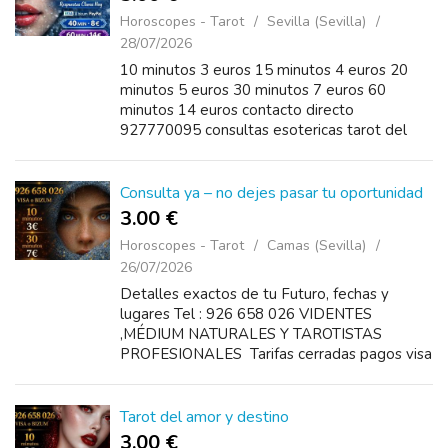
Horoscopes - Tarot
Sevilla (Sevilla)
28/07/2026
10 minutos 3 euros 15 minutos 4 euros 20
minutos 5 euros 30 minutos 7 euros 60
minutos 14 euros contacto directo
927770095 consultas esotericas tarot del
destino videncia personalizada servicio
reservado
Consulta ya – no dejes pasar tu oportunidad
3.00 €
Horoscopes - Tarot
Camas (Sevilla)
26/07/2026
Detalles exactos de tu Futuro, fechas y
lugares Tel : 926 658 026 VIDENTES
,MÉDIUM NATURALES Y TAROTISTAS
PROFESIONALES Tarifas cerradas pagos visa
o bizum disponibles 24 horas Precios 10
minutos 3€ 20 minutos 5€ 30...
Tarot del amor y destino
3.00 €