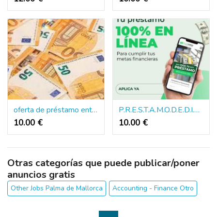
oferta de préstamo entre personas serias y confiables
P.R.E.S.T.A.M.O.D.E.D.I.N.E.R.O.E.N.T.O.D.O.E.S.P.A.N.A.
10.00 €
10.00 €
Otras categorías que puede publicar/poner
anuncios gratis
Other Jobs Palma de Mallorca
Accounting - Finance Otro