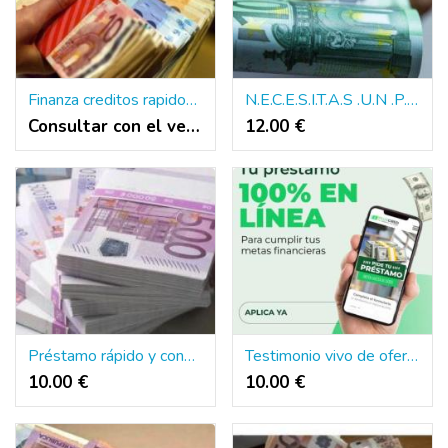
Finanza creditos rapidos y inmedioatos
N.E.C.E.S.I.T.A.S .U.N .P.R.E.S.T.A.M.O.?
Consultar con el vendedor
12.00 €
Préstamo rápido y confiable en toda españa
Testimonio vivo de ofertas de préstamos entre individuo
10.00 €
10.00 €