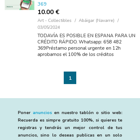
369
10.00 €
Art - Collectibles
Abáigar (Navarre)
03/05/2024
TODAVÍA ES POSIBLE EN ESPANA PARA UN
CRÉDITO RÁPIDO. Whatsapp: 658 482
369Préstamo personal urgente en 12h
aprobamos el 100% de los créditos
personales. max 60. 000€, solo con nómina,
pension o aut&oacut...
1
Poner
anuncios
en nuestro tablón o sitio web:
Recuerda es simpre gratuito 100%, si quieres te
registras y tendrás un mejor control de tus
anuncios, sino lo deseas publicas en un solo