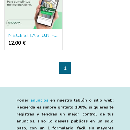
N.E.C.E.S.I.T.A.S .U.N .P.R.E.S.T.A.M.O.?
12.00 €
1
Poner
anuncios
en nuestro tablón o sitio web:
Recuerda es simpre gratuito 100%, si quieres te
registras y tendrás un mejor control de tus
anuncios, sino lo deseas publicas en un solo
paso, con un 1 formulario, fácil sin mayores