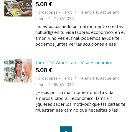
5.00 €
Horoscopes - Tarot
Palencia (Castille and
León)
21/07/2024
Si estas pasando un mal momento o estas
nublad@ en tu vida laboral, economico, en el
amor y no ves el final, podemos ayudarte ,
podemos juntas ver las soluciones a ese
problema , con un llamado al tarot puedo
ayudarte y darte soluci...
Tarot Del Amor|Tarot Visa Económica
5.00 €
Horoscopes - Tarot
Palencia (Castille and
León)
08/07/2024
¿Pasas por un mal momento en tu vida
amorosa, laboral , economico, familiar?
¿quieres saber los motivos? que las cartas te
muestren ese camino que necesitas o las
maneras mas efectivas de solucionar ese
problema, con un llamado pu...