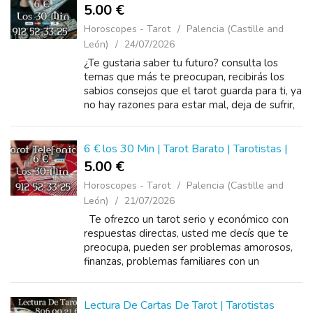
5.00 €
Horoscopes - Tarot
Palencia (Castille and
León)
24/07/2026
¿Te gustaria saber tu futuro? consulta los
temas que más te preocupan, recibirás los
sabios consejos que el tarot guarda para ti, ya
no hay razones para estar mal, deja de sufrir,
con un llamado puedo ayudarte y darte la
so...
6 € los 30 Min | Tarot Barato | Tarotistas |
5.00 €
Horoscopes - Tarot
Palencia (Castille and
León)
21/07/2026
Te ofrezco un tarot serio y económico con
respuestas directas, usted me decís que te
preocupa, pueden ser problemas amorosos,
finanzas, problemas familiares con un
llamado puedo ayudarte y darte la solución al
912523...
Lectura De Cartas De Tarot | Tarotistas