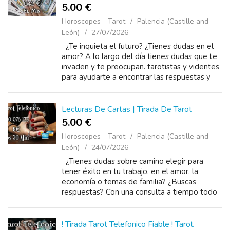
5.00 €
Horoscopes - Tarot
Palencia (Castille and
León)
27/07/2026
¿Te inquieta el futuro? ¿Tienes dudas en el
amor? A lo largo del día tienes dudas que te
invaden y te preocupan. tarotistas y videntes
para ayudarte a encontrar las respuestas y
mejorar tu vida sentimental ,laboral, econom...
Lecturas De Cartas | Tirada De Tarot
5.00 €
Horoscopes - Tarot
Palencia (Castille and
León)
24/07/2026
¿Tienes dudas sobre camino elegir para
tener éxito en tu trabajo, en el amor, la
economía o temas de familia? ¿Buscas
respuestas? Con una consulta a tiempo todo
puede cambiar. Recuerda, con un llamado
puedo ay...
! Tirada Tarot Telefonico Fiable ! Tarot