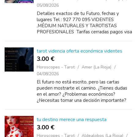
05/08/2026
Detalles exactos de tu Futuro, fechas y
lugares Tel : 927 770 095 VIDENTES
,MÉDIUM NATURALES Y TAROTISTAS
PROFESIONALES Tarifas cerradas pagos visa
o bizum disponibles 24 horas Precios 10
minutos 3€ 20 minutos 5€ 30...
tarot videncia oferta económica videntes
3.00 €
Horoscopes - Tarot
Amer (La Rioja)
04/08/2026
El futuro no está escrito, pero las cartas
pueden mostrarte el camino. ¿Tienes dudas
en el amor? ¿Problemas económicos?
¿Necesitas tomar una decisión importante?
Descubre las respuestas que buscas con una
con...
tu destino merece una respuesta
3.00 €
Horoscopes - Tarot
Aldealobos (La Rioja)