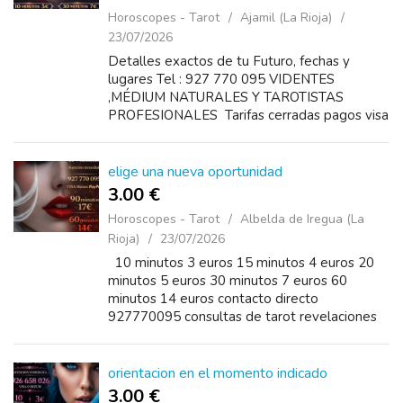
Horoscopes - Tarot
Ajamil (La Rioja)
23/07/2026
Detalles exactos de tu Futuro, fechas y
lugares Tel : 927 770 095 VIDENTES
,MÉDIUM NATURALES Y TAROTISTAS
PROFESIONALES Tarifas cerradas pagos visa
o bizum disponibles 24 horas Precios 10
minutos 3€ 20 minutos 5€ 30...
elige una nueva oportunidad
3.00 €
Horoscopes - Tarot
Albelda de Iregua (La
Rioja)
23/07/2026
10 minutos 3 euros 15 minutos 4 euros 20
minutos 5 euros 30 minutos 7 euros 60
minutos 14 euros contacto directo
927770095 consultas de tarot revelaciones
espirituales amor pareja prosperidad servicio
confidencial
orientacion en el momento indicado
3.00 €