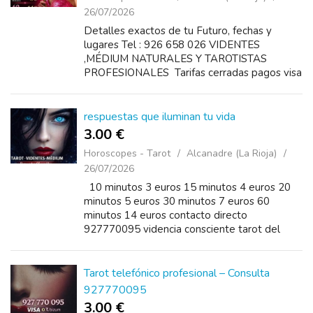
26/07/2026
Detalles exactos de tu Futuro, fechas y
lugares Tel : 926 658 026 VIDENTES
,MÉDIUM NATURALES Y TAROTISTAS
PROFESIONALES Tarifas cerradas pagos visa
o bizum disponibles 24 horas Precios 10
minutos 3€ 20 minutos 5€ 30...
respuestas que iluminan tu vida
3.00 €
Horoscopes - Tarot
Alcanadre (La Rioja)
26/07/2026
10 minutos 3 euros 15 minutos 4 euros 20
minutos 5 euros 30 minutos 7 euros 60
minutos 14 euros contacto directo
927770095 videncia consciente tarot del
amor guia espiritual decisiones personales
servicio reservado
Tarot telefónico profesional – Consulta
927770095
3.00 €