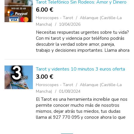
Tarot Telefónico Sin Rodeos: Amor y Dinero
6.00 €
Horoscopes - Tarot
Ablanque (Castille-La
Mancha)
10/04/2026
Necesitas respuestas urgentes sobre tu vida?
Con mi tarot y videncia por teléfono podrás
descubrir la verdad sobre amor, pareja,
trabajo y decisiones importantes. Llama ahora
al 919 60 20 69 y consulta sin esperas.
Atención seria...
Tarot y videntes 10 minutos 3 euros oferta
3.00 €
Horoscopes - Tarot
Ablanque (Castille-La
Mancha)
01/08/2024
El Tarot es una herramienta increíble que nos
permite conocer mucho más de nosotros
mismos, dejar atrás tus miedos, tus dudas
llama al 927 770 095 y conoce ahora lo que
te deparará tu futuro estamos disponibles las
24 h&nb...