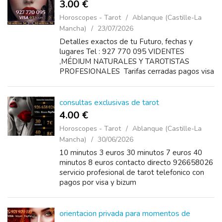
3.00 €
Horoscopes - Tarot
Ablanque (Castille-La
Mancha)
23/07/2026
Detalles exactos de tu Futuro, fechas y
lugares Tel : 927 770 095 VIDENTES
,MÉDIUM NATURALES Y TAROTISTAS
PROFESIONALES Tarifas cerradas pagos visa
o bizum disponibles 24 horas Precios 10
minutos 3€ 20 minutos 5€ 30...
consultas exclusivas de tarot
4.00 €
Horoscopes - Tarot
Ablanque (Castille-La
Mancha)
30/06/2026
10 minutos 3 euros 30 minutos 7 euros 40
minutos 8 euros contacto directo 926658026
servicio profesional de tarot telefonico con
pagos por visa y bizum
orientacion privada para momentos de