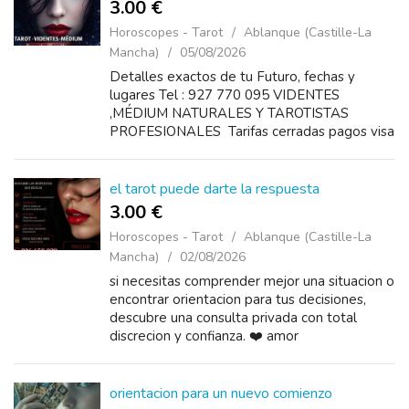
3.00 €
Horoscopes - Tarot
Ablanque (Castille-La
Mancha)
05/08/2026
Detalles exactos de tu Futuro, fechas y
lugares Tel : 927 770 095 VIDENTES
,MÉDIUM NATURALES Y TAROTISTAS
PROFESIONALES Tarifas cerradas pagos visa
o bizum disponibles 24 horas Precios 10
minutos 3€ 20 minutos 5€ 30...
el tarot puede darte la respuesta
3.00 €
Horoscopes - Tarot
Ablanque (Castille-La
Mancha)
02/08/2026
si necesitas comprender mejor una situacion o
encontrar orientacion para tus decisiones,
descubre una consulta privada con total
discrecion y confianza. ❤️ amor
orientacion para un nuevo comienzo