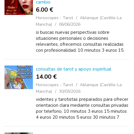
cambio
6.00 €
Horoscopes - Tarot
Ablanque (Castille-La
Mancha)
06/06/2026
si buscas nuevas perspectivas sobre
situaciones personales o decisiones
relevantes, ofrecemos consultas realizadas
con profesionalidad. 10 minutos 3 euros 15
minutos 4 euros 20 minutos 5 euros 30
minutos 7 euros 60 minutos 14 euros
927770095
consultas de tarot y apoyo espiritual
14.00 €
Horoscopes - Tarot
Ablanque (Castille-La
Mancha)
30/05/2026
videntes y tarotistas preparados para ofrecer
orientacion clara mediante consultas privadas
por telefono. 10 minutos 3 euros 15 minutos
4 euros 20 minutos 5 euros 30 minutos 7
euros 60 minutos 14 euros 921920110