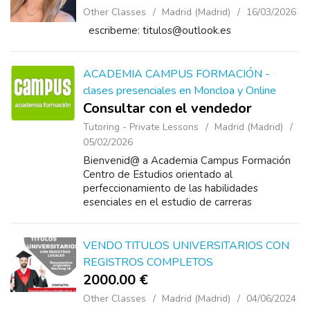
Other Classes
Madrid (Madrid)
16/03/2026
escribeme: titulos@outlook.es
ACADEMIA CAMPUS FORMACIÓN -
clases presenciales en Moncloa y Online
Consultar con el vendedor
Tutoring - Private Lessons
Madrid (Madrid)
05/02/2026
Bienvenid@ a Academia Campus Formación
Centro de Estudios orientado al
perfeccionamiento de las habilidades
esenciales en el estudio de carreras
universitarias, cursos profesionales y
bachillerato. Nuestra finalidad es proporcionar
a nuestros ...
VENDO TITULOS UNIVERSITARIOS CON
REGISTROS COMPLETOS
2000.00 €
Other Classes
Madrid (Madrid)
04/06/2024