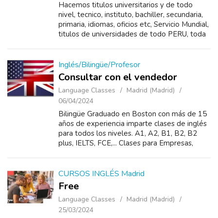
Hacemos titulos universitarios y de todo
nivel, tecnico, instituto, bachiller, secundaria,
primaria, idiomas, oficios etc, Servicio Mundial,
titulos de universidades de todo PERU, toda
ESPAÑA, todo ECUADOR, toda ARGENTINA,
todo MEXICO, todo CO...
Inglés/Bilingüe/Profesor
Consultar con el vendedor
Language Classes
Madrid (Madrid)
06/04/2024
Bilingüe Graduado en Boston con más de 15
años de experiencia imparte clases de inglés
para todos los niveles. A1, A2, B1, B2, B2
plus, IELTS, FCE,... Clases para Empresas,
Clases de apoyo, Recuperaciones, Entrevistas
de tra...
CURSOS INGLÉS Madrid
Free
Language Classes
Madrid (Madrid)
25/03/2024