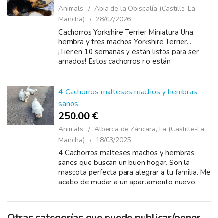
Animals
Abia de la Obispalía (Castille-La
Mancha)
28/07/2026
Cachorros Yorkshire Terrier Miniatura Una
hembra y tres machos Yorkshire Terrier...
¡Tienen 10 semanas y están listos para ser
amados! Estos cachorros no están
registrados, pero se entregan con todas sus
vacunas y desparasitacione...
4 Cachorros malteses machos y hembras
sanos.
250.00 €
Animals
Alberca de Záncara, La (Castille-La
Mancha)
18/03/2025
4 Cachorros malteses machos y hembras
sanos que buscan un buen hogar. Son la
mascota perfecta para alegrar a tu familia. Me
acabo de mudar a un apartamento nuevo,
donde no se admiten mascotas, así que los
voy a regalar, ya que nuestro nuevo ap...
Otras categorías que puede publicar/poner