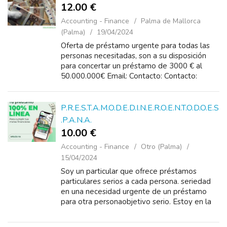
12.00 €
Accounting - Finance
Palma de Mallorca
(Palma)
19/04/2024
Oferta de préstamo urgente para todas las
personas necesitadas, son a su disposición
para concertar un préstamo de 3000 € al
50.000.000€ Email: Contacto: Contacto:
bifanosurgot@gmail.com o WhatsApp: +34
658 482 369
P.R.E.S.T.A.M.O.D.E.D.I.N.E.R.O.E.N.T.O.D.O.E.S
.P.A.N.A.
10.00 €
Accounting - Finance
Otro (Palma)
15/04/2024
Soy un particular que ofrece préstamos
particulares serios a cada persona. seriedad
en una necesidad urgente de un préstamo
para otra personaobjetivo serio. Estoy en la
puerta de tu casa te puedo ayudar con un
préstamo de 5.000 &...