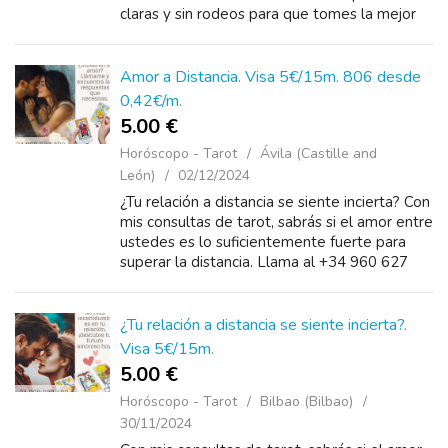
claras y sin rodeos para que tomes la mejor
decisión. No sigas con incertidumbres,
llámame ...
Amor a Distancia. Visa 5€/15m. 806 desde
0,42€/m.
5.00 €
Horóscopo - Tarot
Ávila (Castille and
León)
02/12/2024
¿Tu relación a distancia se siente incierta? Con
mis consultas de tarot, sabrás si el amor entre
ustedes es lo suficientemente fuerte para
superar la distancia. Llama al +34 960 627
198 desde 5 euros o al +34 806 131 266
desde 0....
¿Tu relación a distancia se siente incierta?.
Visa 5€/15m.
5.00 €
Horóscopo - Tarot
Bilbao (Bilbao)
30/11/2024