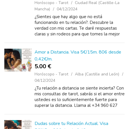
Horóscopo - Tarot
Ciudad Real (Castille-La
Mancha)
04/12/2024
¿Sientes que hay algo que no está
funcionando en tu relación?. Descubre la
verdad con mis cartas. Te daré respuestas
claras y sin rodeos para que tomes la mejor
decisión. No sigas con incertidumbres,
llámame ...
Amor a Distancia. Visa 5€/15m. 806 desde
0,42€/m.
5.00 €
Horóscopo - Tarot
Alba (Castille and León)
04/12/2024
¿Tu relación a distancia se siente incierta? Con
mis consultas de tarot, sabrás si el amor entre
ustedes es lo suficientemente fuerte para
superar la distancia. Llama al +34 960 627
198 desde 5 euros o al +34 806 131 266
desde 0....
Dudas sobre tu Relación Actual. Visa