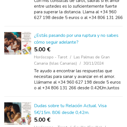
Con mis consultas de tarot, sabrás si el amor
entre ustedes es lo suficientemente fuerte
para superar la distancia. Llama al +34 960
627 198 desde 5 euros o al +34 806 131 266
desde 0.42€/m y obtén respuestas honestas
sobre tu futu...
¿Estás pasando por una ruptura y no sabes
cómo seguir adelante?
5.00 €
Horóscopo - Tarot
Las Palmas de Gran
Canaria (Islas Canarias)
30/11/2024
Te ayudo a encontrar las respuestas que
necesitas para sanar y avanzar en el amor.
Llámame al +34 960 627 198 desde 5 euros
o al +34 806 131 266 desde 0.42€/m.Juntos
descubriremos tu camino hacia la felicidad."
Llama ahora : Teléf....
Dudas sobre tu Relación Actual. Visa
5€/15m. 806 desde 0,42m.
5.00 €