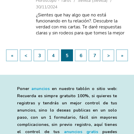
Horóscopo - Tarot
Sevilla (Sevilla)
30/11/2024
¿Sientes que hay algo que no está
funcionando en tu relación?. Descubre la
verdad con mis cartas. Te daré respuestas
claras y sin rodeos para que tomes la mejor
decisión. No sigas con incertidumbres,
llámame ...
«
<
3
4
5
6
7
>
»
Poner
anuncios
en nuestro tablón o sitio web:
Recuerda es simpre gratuito 100%, si quieres te
registras y tendrás un mejor control de tus
anuncios, sino lo deseas publicas en un solo
paso, con un 1 formulario, fácil sin mayores
complicaciones, sin previo registro, aquí tienes
el control de tus
anuncios gratis
puedes