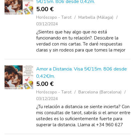
5€/15m. 806 desde 0,42m.
5.00 €
Horóscopo - Tarot
Marbella (Málaga)
03/12/2024
¿Sientes que hay algo que no está
funcionando en tu relación?. Descubre la
verdad con mis cartas. Te daré respuestas
claras y sin rodeos para que tomes la mejor
decisión. No sigas con incertidumbres,
llámame ...
Amor a Distancia. Visa 5€/15m. 806 desde
0,42€/m.
5.00 €
Horóscopo - Tarot
Barcelona (Barcelona)
03/12/2024
¿Tu relación a distancia se siente incierta? Con
mis consultas de tarot, sabrás si el amor entre
ustedes es lo suficientemente fuerte para
superar la distancia. Llama al +34 960 627
198 desde 5 euros o al +34 806 131 266