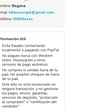
ombre:
Begona
mail:
bifanosurgot@gmail.com
eléfono:
65848xxxx
nformación útil
Evita fraudes contactando
localmente o pagando con PayPal
No pagues nunca con Western
Union, Moneygram u otros
servicios de pago anónimos
No compres ni vendas fuera de tu
país. No aceptes cheques de fuera
de tu país
Este sitio no está involucrado en
ninguna transacción, y no gestiona
los pagos, envíos, garantías,
servicios de depósito, "protección
al comprador" o "certificación del
vendedor"