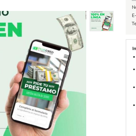
N
E-
T
I