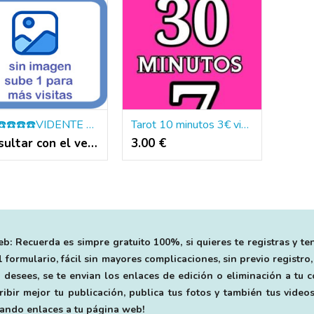
☎️☎️☎️☎️☎️☎️VIDENTE SOCIAL TAROTISTA CON VOLUNTAD DE AYUDAR CASI GRATIS ❤️❤️
Tarot 10 minutos 3€ videntes
Consultar con el vendedor
3.00 €
b: Recuerda es simpre gratuito 100%, si quieres te registras y te
 formulario, fácil sin mayores complicaciones, sin previo registro,
 desees, se te envian los enlaces de edición o eliminación a tu
bir mejor tu publicación, publica tus fotos y también tus videos
egando enlaces a tu página web!