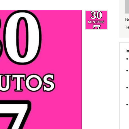
N
T
I