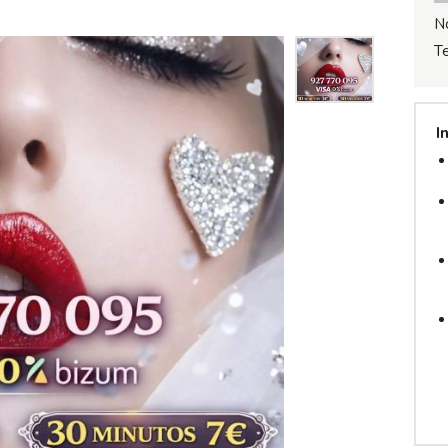
N
T
I