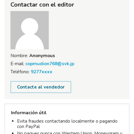
Contactar con el editor
Nombre:
Anonymous
E-mail:
copmudion768@svk.jp
Teléfono:
9277xxxx
Contacte al vendedor
Información útil
Evita fraudes contactando localmente o pagando
con PayPal
No pagues nunca con Western Union, Moneygram u