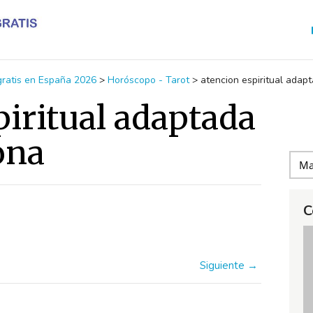
 gratis en España 2026
>
Horóscopo - Tarot
>
atencion espiritual adap
piritual adaptada
ona
C
Siguiente →