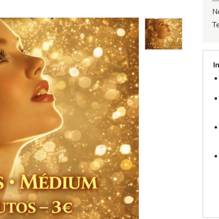
N
T
I