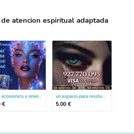
de atencion espiritual adaptada
tarot economico y orientacion alizada
un espacio para resolver tus inquietudes
0 €
5.00 €