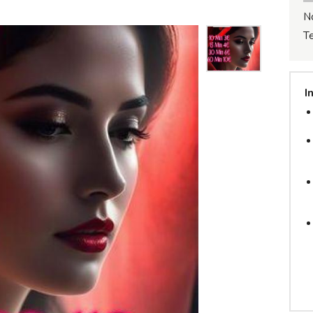
N
T
I