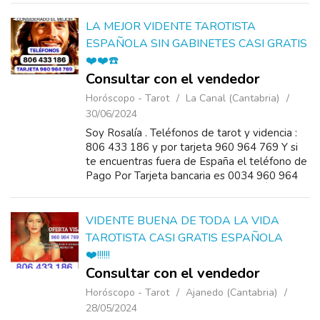
769 . E...
LA MEJOR VIDENTE TAROTISTA
ESPAÑOLA SIN GABINETES CASI GRATIS
❤️❤️☎️
Consultar con el vendedor
Horóscopo - Tarot
La Canal (Cantabria)
30/06/2024
Soy Rosalía . Teléfonos de tarot y videncia :
806 433 186 y por tarjeta 960 964 769 Y si
te encuentras fuera de España el teléfono de
Pago Por Tarjeta bancaria es 0034 960 964
769 . Entra en MI WEB DONDE ESTÁ EL
HOR...
VIDENTE BUENA DE TODA LA VIDA
TAROTISTA CASI GRATIS ESPAÑOLA
❤️!!!!!!
Consultar con el vendedor
Horóscopo - Tarot
Ajanedo (Cantabria)
28/05/2024