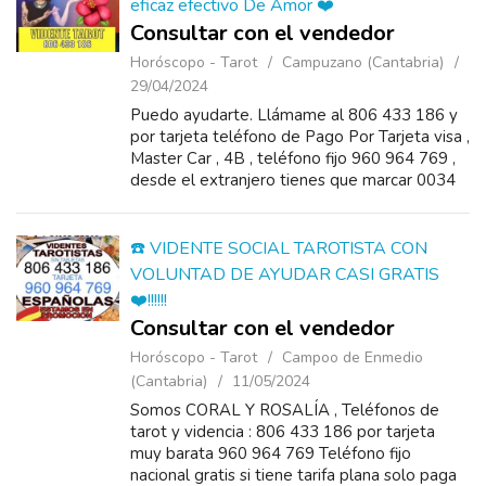
eficaz efectivo De Amor ❤️
Consultar con el vendedor
Horóscopo - Tarot
Campuzano (Cantabria)
29/04/2024
Puedo ayudarte. Llámame al 806 433 186 y
por tarjeta teléfono de Pago Por Tarjeta visa ,
Master Car , 4B , teléfono fijo 960 964 769 ,
desde el extranjero tienes que marcar 0034
960 964 769 el tel&ea...
☎️ VIDENTE SOCIAL TAROTISTA CON
VOLUNTAD DE AYUDAR CASI GRATIS
❤️!!!!!!
Consultar con el vendedor
Horóscopo - Tarot
Campoo de Enmedio
(Cantabria)
11/05/2024
Somos CORAL Y ROSALÍA , Teléfonos de
tarot y videncia : 806 433 186 por tarjeta
muy barata 960 964 769 Teléfono fijo
nacional gratis si tiene tarifa plana solo paga