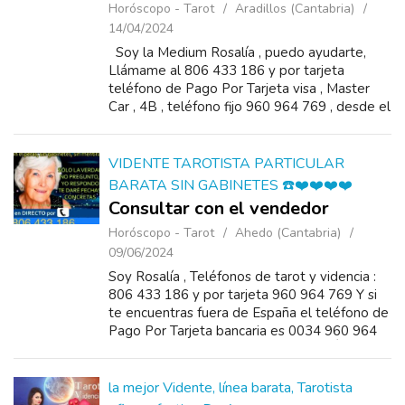
Horóscopo - Tarot
Aradillos (Cantabria)
14/04/2024
Soy la Medium Rosalía , puedo ayudarte,
Llámame al 806 433 186 y por tarjeta
teléfono de Pago Por Tarjeta visa , Master
Car , 4B , teléfono fijo 960 964 769 , desde el
extranjero tienes que marcar 0034 960 964
769&n...
VIDENTE TAROTISTA PARTICULAR
BARATA SIN GABINETES ☎️❤️❤️❤️❤️
Consultar con el vendedor
Horóscopo - Tarot
Ahedo (Cantabria)
09/06/2024
Soy Rosalía , Teléfonos de tarot y videncia :
806 433 186 y por tarjeta 960 964 769 Y si
te encuentras fuera de España el teléfono de
Pago Por Tarjeta bancaria es 0034 960 964
769 . Entra en MI WEB DONDE ESTÁ EL
HOR...
la mejor Vidente, línea barata, Tarotista