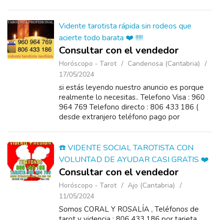
la consulta Y DESDE EL EXTRANJERO 0034
960 964 769 , nos previen...
Vidente tarotista rápida sin rodeos que
acierte todo barata ❤️ !!!!!
Consultar con el vendedor
Horóscopo - Tarot
Candenosa (Cantabria)
17/05/2024
si estás leyendo nuestro anuncio es porque
realmente lo necesitas.. Telefono Visa : 960
964 769 Telefono directo : 806 433 186 (
desde extranjero teléfono pago por
tarjeta 0034 960 964 769 ) ...
☎️ VIDENTE SOCIAL TAROTISTA CON
VOLUNTAD DE AYUDAR CASI GRATIS ❤️
Consultar con el vendedor
Horóscopo - Tarot
Ajo (Cantabria)
11/05/2024
Somos CORAL Y ROSALÍA , Teléfonos de
tarot y videncia : 806 433 186 por tarjeta