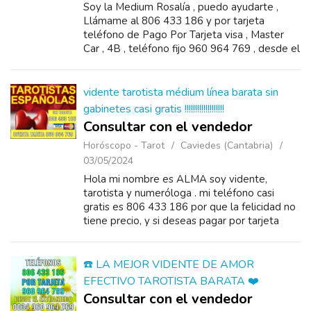
Soy la Medium Rosalía , puedo ayudarte ,
Llámame al 806 433 186 y por tarjeta
teléfono de Pago Por Tarjeta visa , Master
Car , 4B , teléfono fijo 960 964 769 , desde el
extranjero tienes que marcar 0034 960 964
769 &n...
vidente tarotista médium línea barata sin
gabinetes casi gratis !!!!!!!!!!!!!!!!!!!
Consultar con el vendedor
Horóscopo - Tarot
Caviedes (Cantabria)
03/05/2024
Hola mi nombre es ALMA soy vidente,
tarotista y numeróloga . mi teléfono casi
gratis es 806 433 186 por que la felicidad no
tiene precio, y si deseas pagar por tarjeta
teléfono fijo 960 964 769 , pero si estás fuera
d...
☎️ LA MEJOR VIDENTE DE AMOR
EFECTIVO TAROTISTA BARATA ❤️
Consultar con el vendedor