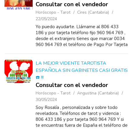
Consultar con el vendedor
Horóscopo - Tarot
Cires (Cantabria)
22/05/2024
Yo puedo ayudarte. Llámame al 806 433
186 y por tarjeta teléfono fijo 960 964 769 ,
desde el extranjero tienes que marcar 0034
960 964 769 el teléfono de Pago Por Tarjeta
bancaria , en MI WEB DONDE E...
LA MEJOR VIDENTE TAROTISTA
ESPAÑOLA SIN GABINETES CASI GRATIS
☎️ !!!
Consultar con el vendedor
Horóscopo - Tarot
Angustina (Cantabria)
30/05/2024
Soy Rosalía , personalizada y sobre todo
reveladora. Teléfonos de tarot y videncia :
806 433 186 y por tarjeta 960 964 769 Y si
te encuentras fuera de España el teléfono de
Pago Por Tarjeta bancaria es 0034 960 964