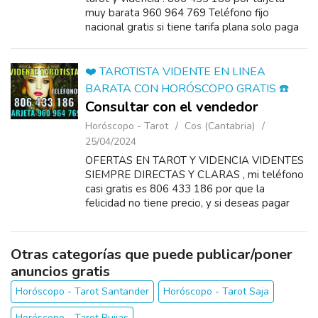
muy barata 960 964 769 Teléfono fijo
nacional gratis si tiene tarifa plana solo paga
la consulta Y DESDE EL EXTRANJERO 0034
960 964 769 , nos previen...
❤️ TAROTISTA VIDENTE EN LINEA
BARATA CON HORÓSCOPO GRATIS ☎️
Consultar con el vendedor
Horóscopo - Tarot
Cos (Cantabria)
25/04/2024
OFERTAS EN TAROT Y VIDENCIA VIDENTES
SIEMPRE DIRECTAS Y CLARAS , mi teléfono
casi gratis es 806 433 186 por que la
felicidad no tiene precio, y si deseas pagar
por tarjeta 960 964 769 , pero si estás fuera
de ESPAÑA teléfo...
Otras categorías que puede publicar/poner
anuncios gratis
Horóscopo - Tarot Santander
Horóscopo - Tarot Saja
Horóscopo - Tarot Ruijas