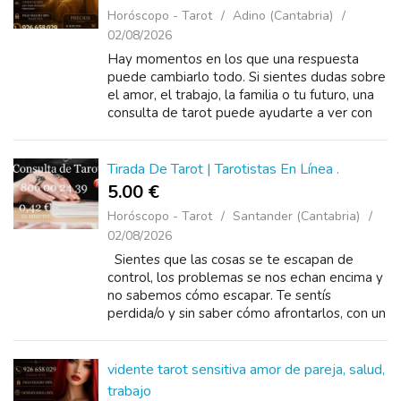
Horóscopo - Tarot
Adino (Cantabria)
02/08/2026
Hay momentos en los que una respuesta
puede cambiarlo todo. Si sientes dudas sobre
el amor, el trabajo, la familia o tu futuro, una
consulta de tarot puede ayudarte a ver con
más claridad. ✨ Videntes con experiencia.
Tirada De Tarot | Tarotistas En Línea .
5.00 €
Horóscopo - Tarot
Santander (Cantabria)
02/08/2026
Sientes que las cosas se te escapan de
control, los problemas se nos echan encima y
no sabemos cómo escapar. Te sentís
perdida/o y sin saber cómo afrontarlos, con un
llamado al tarot puedo ayudarte y darte
solución,...
vidente tarot sensitiva amor de pareja, salud,
trabajo