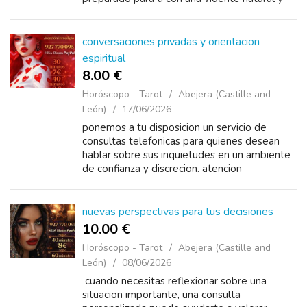
experiencia real. Llama ahora al 919 60 20 69
y recibe orientación ...
conversaciones privadas y orientacion
espiritual
8.00 €
Horóscopo - Tarot
Abejera (Castille and
León)
17/06/2026
ponemos a tu disposicion un servicio de
consultas telefonicas para quienes desean
hablar sobre sus inquietudes en un ambiente
de confianza y discrecion. atencion
personalizada y totalmente confidencial.
precios especiales: 10 minutos — 3 euros ...
nuevas perspectivas para tus decisiones
10.00 €
Horóscopo - Tarot
Abejera (Castille and
León)
08/06/2026
cuando necesitas reflexionar sobre una
situacion importante, una consulta