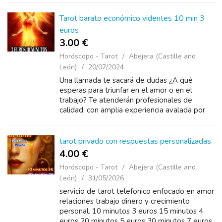
Tarot barato económico videntes 10 min 3
euros
3.00 €
Horóscopo - Tarot
Abejera (Castille and
León)
20/07/2024
Una llamada te sacará de dudas ¿A qué
esperas para triunfar en el amor o en el
trabajo? Te atenderán profesionales de
calidad, con amplia experiencia avalada por
nuestros clientes. Tarot y videntes
921920110 visa y bizum&n...
tarot privado con respuestas personalizadas
4.00 €
Horóscopo - Tarot
Abejera (Castille and
León)
31/05/2026
servicio de tarot telefonico enfocado en amor
relaciones trabajo dinero y crecimiento
personal. 10 minutos 3 euros 15 minutos 4
euros 20 minutos 5 euros 30 minutos 7 euros