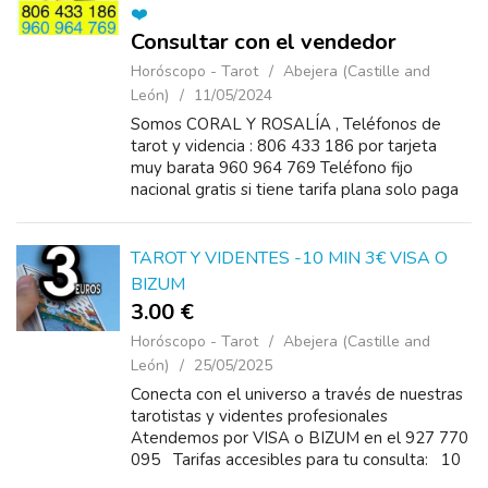
❤️
Consultar con el vendedor
Horóscopo - Tarot
Abejera (Castille and
León)
11/05/2024
Somos CORAL Y ROSALÍA , Teléfonos de
tarot y videncia : 806 433 186 por tarjeta
muy barata 960 964 769 Teléfono fijo
nacional gratis si tiene tarifa plana solo paga
la consulta Y DESDE EL EXTRANJERO 0034
960 964 769 , nos previen...
TAROT Y VIDENTES -10 MIN 3€ VISA O
BIZUM
3.00 €
Horóscopo - Tarot
Abejera (Castille and
León)
25/05/2025
Conecta con el universo a través de nuestras
tarotistas y videntes profesionales
Atendemos por VISA o BIZUM en el 927 770
095 Tarifas accesibles para tu consulta: 10
minutos: 3€ 30 minutos: 7€ 40 minutos: ...