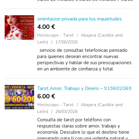
60 minutos 14 euros 921920110
orientacion privada para tus inquietudes
4.00 €
Horóscopo - Tarot
Abejera (Castille and
León)
17/06/2026
servicio de consultas telefonicas pensado
para quienes desean encontrar nuevas
perspectivas y hablar de sus preocupaciones
en un ambiente de confianza y total
discrecion. precios especiales: 10 minutos —
3 euros 15 minutos — 4 euro...
Tarot Amor, Trabajo y Dinero – 919602069
6.00 €
Horóscopo - Tarot
Abejera (Castille and
León)
26/03/2026
Consulta de tarot por teléfono con
respuestas claras sobre amor, trabajo y
economía. Descubre lo que el destino tiene
preparado para ti con una vidente natural y