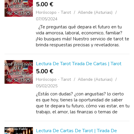
5.00 €
Horóscopo - Tarot
Allende (Asturias)
07/05/2024
¿Te preguntas qué depara el futuro en tu
vida amorosa, laboral, economico, familiar?
¡No busques más! Nuestro servicio de tarot te
brinda respuestas precisas y reveladoras.
Llama ahora y despeja tus dudas, con
un&nbs...
Lectura De Tarot Tirada De Cartas | Tarot
5.00 €
Horóscopo - Tarot
Allende (Asturias)
05/02/2025
¿Estás con dudas? ¿con angustias? lo cierto
es que hoy, tienes la oportunidad de saber
que te depara tu futuro, cómo vas estar, en tu
trabajo, el amor, las finanzas o temas de
familia puedo ayudarte a ver con mejores
ojos ...
Lectura De Cartas De Tarot | Tirada De