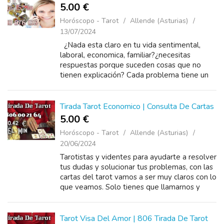
5.00 €
Horóscopo - Tarot
Allende (Asturias)
13/07/2024
¿Nada esta claro en tu vida sentimental,
laboral, economica, familiar?¿necesitas
respuestas porque suceden cosas que no
tienen explicación? Cada problema tiene un
porque y tambien una solucion, con un
llamado pu...
Tirada Tarot Economico | Consulta De Cartas
5.00 €
Horóscopo - Tarot
Allende (Asturias)
20/06/2024
Tarotistas y videntes para ayudarte a resolver
tus dudas y solucionar tus problemas, con las
cartas del tarot vamos a ser muy claros con lo
que veamos. Solo tienes que llamarnos y
toma las riendas de tu vida, con un llamado al
tarot puedo ayudarte y ...
Tarot Visa Del Amor | 806 Tirada De Tarot