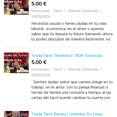
5.00 €
Horóscopo - Tarot
Allende (Asturias)
20/05/2024
Necesitas ayuda o tienes dudas en tu vida
laboral , economica, en el amor o quieres
saber que te depara tu futuro llamando ahora
lo podes descubrir de manera facilmente, no
esperes mas, con un llamado al tarot puedo
ayudarte y darte solución, ...
Tirada Tarot Telefonico | 806 Tarotistas
5.00 €
Horóscopo - Tarot
Allende (Asturias)
02/02/2026
Sientes dudas sobre que camino elegir en tu
trabajo, en el amor, con tu pareja finanzas o
temas de familia una consulta a tiempo al las
cartas del tarot puede cambiar tu suerte,con
un llamado al tarot puedo ayudarte y darte la
solución ...
Tirada Tarot Barato | Videntes En Linea