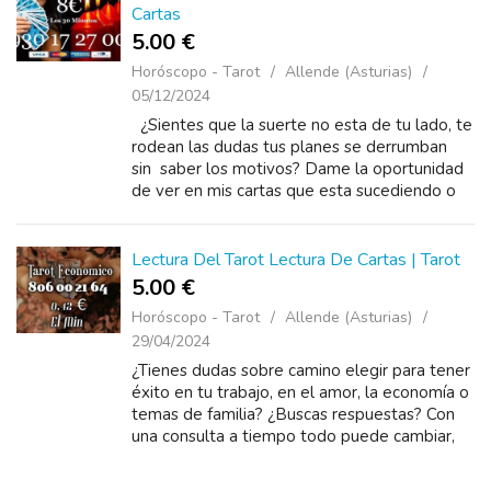
Cartas
5.00 €
Horóscopo - Tarot
Allende (Asturias)
05/12/2024
¿Sientes que la suerte no esta de tu lado, te
rodean las dudas tus planes se derrumban
sin saber los motivos? Dame la oportunidad
de ver en mis cartas que esta sucediendo o
cuales son las salidas a tus problema. No
esperes ma...
Lectura Del Tarot Lectura De Cartas | Tarot
5.00 €
Horóscopo - Tarot
Allende (Asturias)
29/04/2024
¿Tienes dudas sobre camino elegir para tener
éxito en tu trabajo, en el amor, la economía o
temas de familia? ¿Buscas respuestas? Con
una consulta a tiempo todo puede cambiar,
con un llamado al tarot puedo ayudarte y
darte...