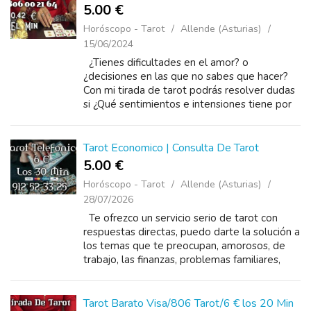
5.00 €
Horóscopo - Tarot
Allende (Asturias)
15/06/2024
¿Tienes dificultades en el amor? o
¿decisiones en las que no sabes que hacer?
Con mi tirada de tarot podrás resolver dudas
si ¿Qué sentimientos e intensiones tiene por
mi ?¿Es mi amor por destino? &iqu...
Tarot Economico | Consulta De Tarot
5.00 €
Horóscopo - Tarot
Allende (Asturias)
28/07/2026
Te ofrezco un servicio serio de tarot con
respuestas directas, puedo darte la solución a
los temas que te preocupan, amorosos, de
trabajo, las finanzas, problemas familiares,
sácate las dudas, con un llamado puedo
ayud...
Tarot Barato Visa/806 Tarot/6 € los 20 Min