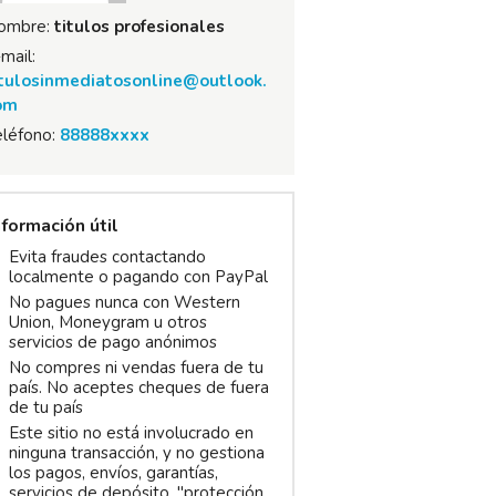
ombre:
titulos profesionales
mail:
itulosinmediatosonline@outlook.
om
eléfono:
88888xxxx
nformación útil
Evita fraudes contactando
localmente o pagando con PayPal
No pagues nunca con Western
Union, Moneygram u otros
servicios de pago anónimos
No compres ni vendas fuera de tu
país. No aceptes cheques de fuera
de tu país
Este sitio no está involucrado en
ninguna transacción, y no gestiona
los pagos, envíos, garantías,
servicios de depósito, "protección