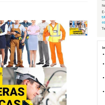
N
E-
t
c
T
I