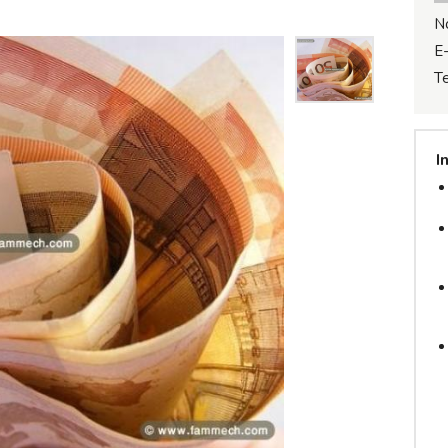
N
E-
T
I