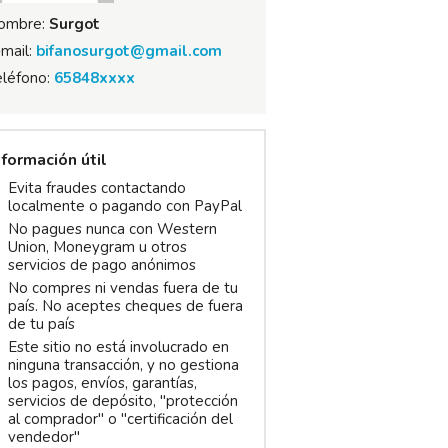
ombre:
Surgot
mail:
bifanosurgot@gmail.com
eléfono:
65848xxxx
nformación útil
Evita fraudes contactando
localmente o pagando con PayPal
No pagues nunca con Western
Union, Moneygram u otros
servicios de pago anónimos
No compres ni vendas fuera de tu
país. No aceptes cheques de fuera
de tu país
Este sitio no está involucrado en
ninguna transacción, y no gestiona
los pagos, envíos, garantías,
servicios de depósito, "protección
al comprador" o "certificación del
vendedor"