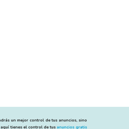
ndrás un mejor control de tus anuncios, sino
 aquí tienes el control de tus
anuncios gratis