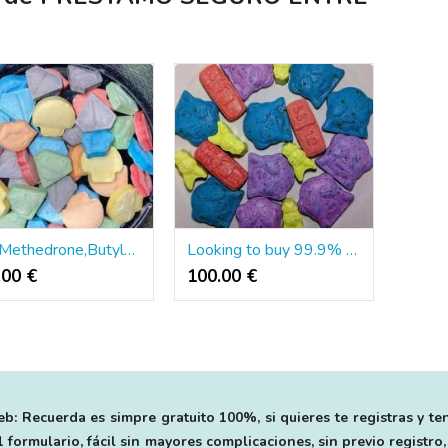
Buy Methedrone,Butylone,Oxycodone,GBL,GHB for sale::WhatsApp :+1(479)335-9634
Looking to buy 99.9% pure BDO,GBL/GHB in Canada Ontario ::WhatsApp :+1(479)335-9634
.00 €
100.00 €
b: Recuerda es simpre gratuito 100%, si quieres te registras y te
 formulario, fácil sin mayores complicaciones, sin previo registro,