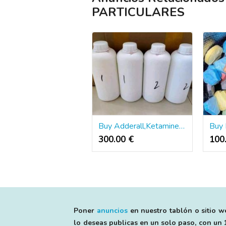
PARTICULARES
Buy Adderall,Ketamine,2CB,MDMA,ADHD Online. Whatsapp: +237682890280
300.00 €
100
Poner
anuncios
en nuestro tablón o sitio we
lo deseas publicas en un solo paso, con un 1