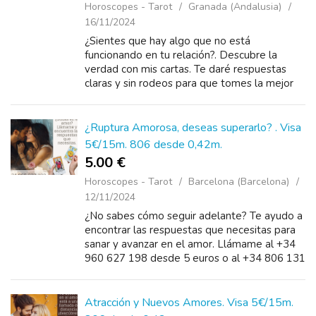
Horoscopes - Tarot
Granada (Andalusia)
16/11/2024
¿Sientes que hay algo que no está
funcionando en tu relación?. Descubre la
verdad con mis cartas. Te daré respuestas
claras y sin rodeos para que tomes la mejor
decisión. No sigas con incertidumbres,
llámame ...
¿Ruptura Amorosa, deseas superarlo? . Visa
5€/15m. 806 desde 0,42m.
5.00 €
Horoscopes - Tarot
Barcelona (Barcelona)
12/11/2024
¿No sabes cómo seguir adelante? Te ayudo a
encontrar las respuestas que necesitas para
sanar y avanzar en el amor. Llámame al +34
960 627 198 desde 5 euros o al +34 806 131
266 desde 0.42€/m.Juntos descubriremos tu
camino ha...
Atracción y Nuevos Amores. Visa 5€/15m.