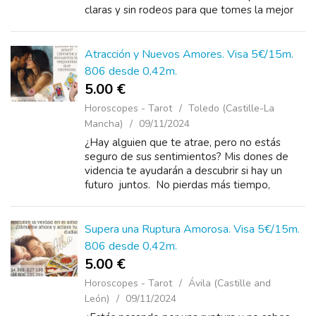
claras y sin rodeos para que tomes la mejor
decisión. No sigas con incertidumbres,
llámame a...
Atracción y Nuevos Amores. Visa 5€/15m.
806 desde 0,42m.
5.00 €
Horoscopes - Tarot
Toledo (Castille-La
Mancha)
09/11/2024
¿Hay alguien que te atrae, pero no estás
seguro de sus sentimientos? Mis dones de
videncia te ayudarán a descubrir si hay un
futuro juntos. No pierdas más tiempo,
llámame al +34 960 627 198 desde 5 euros...
Supera una Ruptura Amorosa. Visa 5€/15m.
806 desde 0,42m.
5.00 €
Horoscopes - Tarot
Ávila (Castille and
León)
09/11/2024