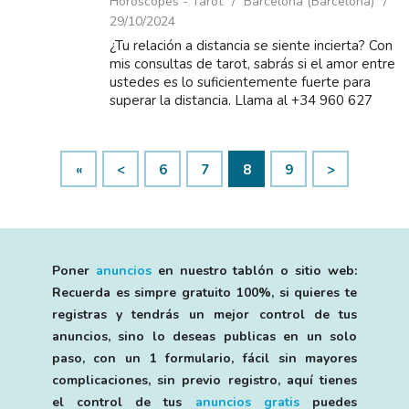
Horoscopes - Tarot
Barcelona (Barcelona)
29/10/2024
¿Tu relación a distancia se siente incierta? Con
mis consultas de tarot, sabrás si el amor entre
ustedes es lo suficientemente fuerte para
superar la distancia. Llama al +34 960 627
198 desde 5 euros o al +34 806 131 266
desde 0....
«
<
6
7
8
9
>
Poner
anuncios
en nuestro tablón o sitio web:
Recuerda es simpre gratuito 100%, si quieres te
registras y tendrás un mejor control de tus
anuncios, sino lo deseas publicas en un solo
paso, con un 1 formulario, fácil sin mayores
complicaciones, sin previo registro, aquí tienes
el control de tus
anuncios gratis
puedes