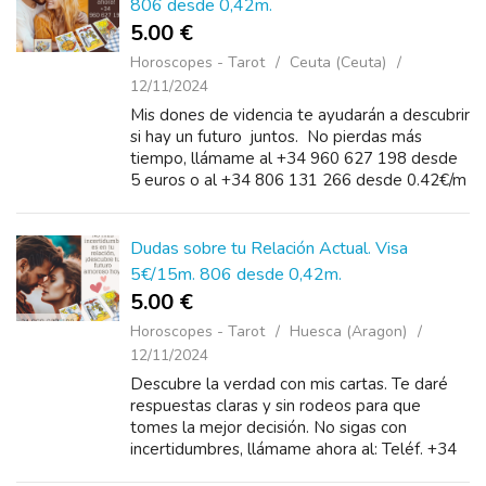
806 desde 0,42m.
5.00 €
Horoscopes - Tarot
Ceuta (Ceuta)
12/11/2024
Mis dones de videncia te ayudarán a descubrir
si hay un futuro juntos. No pierdas más
tiempo, llámame al +34 960 627 198 desde
5 euros o al +34 806 131 266 desde 0.42€/m
y conoce qué depara el destino para...
Dudas sobre tu Relación Actual. Visa
5€/15m. 806 desde 0,42m.
5.00 €
Horoscopes - Tarot
Huesca (Aragon)
12/11/2024
Descubre la verdad con mis cartas. Te daré
respuestas claras y sin rodeos para que
tomes la mejor decisión. No sigas con
incertidumbres, llámame ahora al: Teléf. +34
960 627 198 desde 5 euros 15 minutos, 10 €