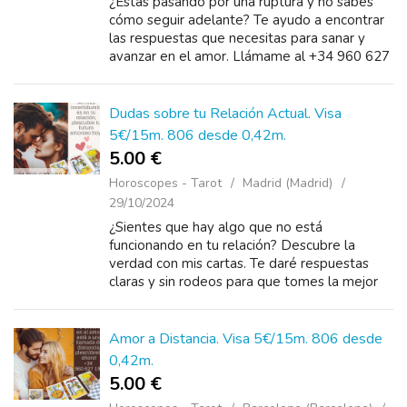
¿Estás pasando por una ruptura y no sabes
cómo seguir adelante? Te ayudo a encontrar
las respuestas que necesitas para sanar y
avanzar en el amor. Llámame al +34 960 627
198 desde 5 euros o al +34 806 131 266
desde 0.42&eu...
Dudas sobre tu Relación Actual. Visa
5€/15m. 806 desde 0,42m.
5.00 €
Horoscopes - Tarot
Madrid (Madrid)
29/10/2024
¿Sientes que hay algo que no está
funcionando en tu relación? Descubre la
verdad con mis cartas. Te daré respuestas
claras y sin rodeos para que tomes la mejor
decisión. No sigas con incertidumbres,
llámame a...
Amor a Distancia. Visa 5€/15m. 806 desde
0,42m.
5.00 €