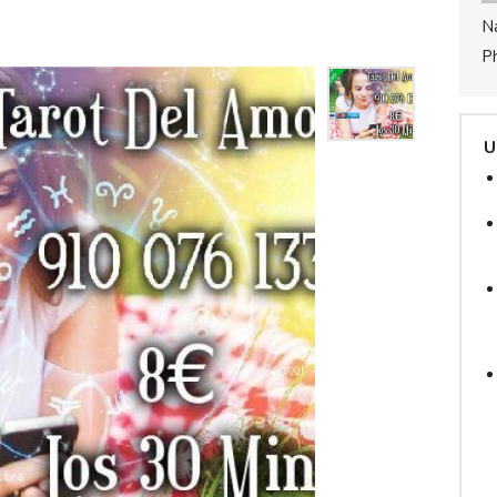
N
P
U