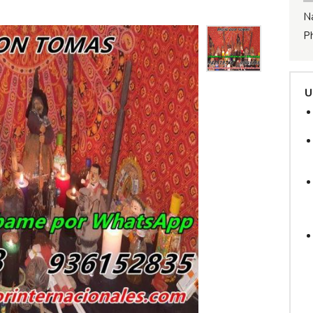
N
P
U