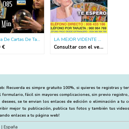
Tirada De Cartas De Tarot Videntes En Linea
LA MEJOR VIDENTE DE AMOR EFECTIVO TAROTISTA BARATA ❤️❤️
0 €
Consultar con el vendedor
b: Recuerda es simpre gratuito 100%, si quieres te registras y te
 formulario, fácil sin mayores complicaciones, sin previo registro,
 desees, se te envian los enlaces de edición o eliminación a tu
bir mejor tu publicación, publica tus fotos y también tus videos
egando enlaces a tu página web!
| España