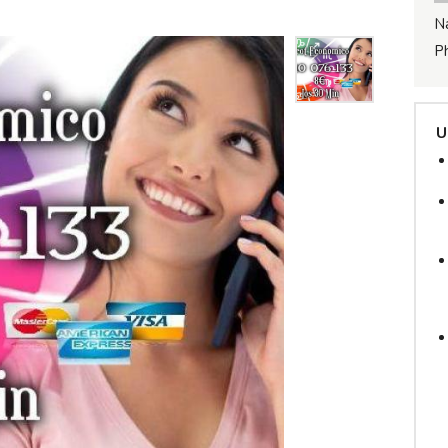
N
P
U