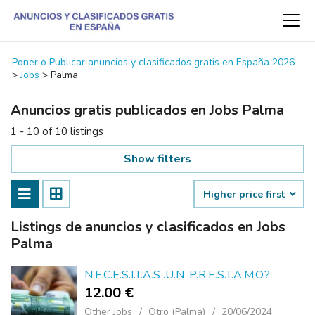
Poner o Publicar anuncios y clasificados gratis en España 2026
>
Jobs
>
Palma
Anuncios gratis publicados en Jobs Palma
1 - 10 of 10 listings
Show filters
Higher price first
Listings de anuncios y clasificados en Jobs
Palma
N.E.C.E.S.I.T.A.S .U.N .P.R.E.S.T.A.M.O.?
12.00 €
Other Jobs
Otro (Palma)
20/06/2024