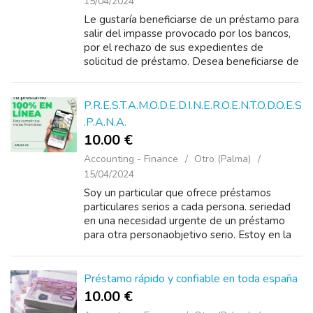
15/04/2024
Le gustaría beneficiarse de un préstamo para
salir del impasse provocado por los bancos,
por el rechazo de sus expedientes de
solicitud de préstamo. Desea beneficiarse de
un crédito para la realización de sus proyec...
P.R.E.S.T.A.M.O.D.E.D.I.N.E.R.O.E.N.T.O.D.O.E.S
.P.A.N.A.
10.00 €
Accounting - Finance
Otro (Palma)
15/04/2024
Soy un particular que ofrece préstamos
particulares serios a cada persona. seriedad
en una necesidad urgente de un préstamo
para otra personaobjetivo serio. Estoy en la
puerta de tu casa te puedo ayudar con un
préstamo de 5.000 &...
Préstamo rápido y confiable en toda españa
10.00 €