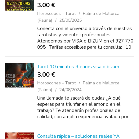
3.00 €
Horoscopes - Tarot
Palma de Mallorca
(Palma)
25/05/2025
Conecta con el universo a través de nuestras
tarotistas y videntes profesionales
Atendemos por VISA o BIZUM en el 927 770
095 Tarifas accesibles para tu consulta: 10
minutos: 3€ 30 minutos: 7€ 40 minutos: ...
Tarot 10 minutos 3 euros visa o bizum
3.00 €
Horoscopes - Tarot
Palma de Mallorca
(Palma)
24/08/2024
Una llamada te sacará de dudas ¿A qué
esperas para triunfar en el amor o en el
trabajo? Te atenderán profesionales de
calidad, con amplia experiencia avalada por
nuestros clientes. Tarot y videntes
921920110 visa y bizum&n...
Consulta rápida – soluciones reales YA