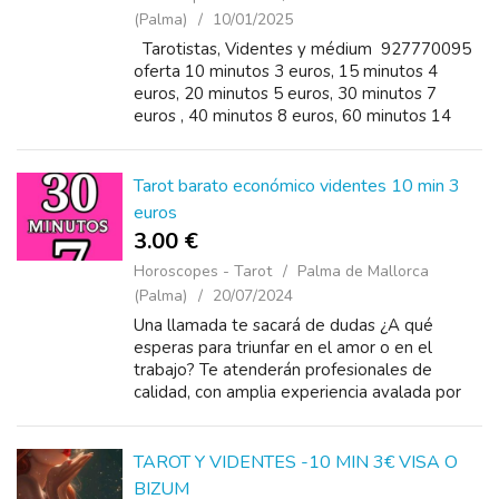
(Palma)
10/01/2025
Tarotistas, Videntes y médium 927770095
oferta 10 minutos 3 euros, 15 minutos 4
euros, 20 minutos 5 euros, 30 minutos 7
euros , 40 minutos 8 euros, 60 minutos 14
euros, 90 minutos 17 euros
Tarot barato económico videntes 10 min 3
euros
3.00 €
Horoscopes - Tarot
Palma de Mallorca
(Palma)
20/07/2024
Una llamada te sacará de dudas ¿A qué
esperas para triunfar en el amor o en el
trabajo? Te atenderán profesionales de
calidad, con amplia experiencia avalada por
nuestros clientes. Tarot y videntes
921920110 visa y bizum&n...
TAROT Y VIDENTES -10 MIN 3€ VISA O
BIZUM