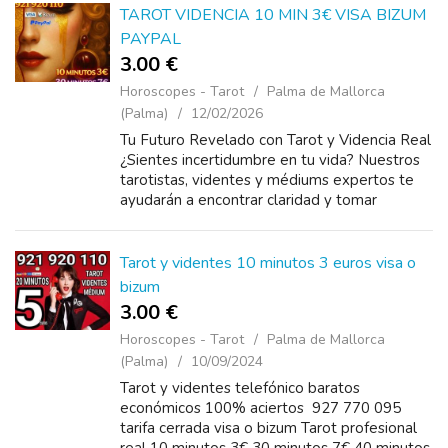
TAROT VIDENCIA 10 MIN 3€ VISA BIZUM
PAYPAL
3.00 €
Horoscopes - Tarot
Palma de Mallorca
(Palma)
12/02/2026
Tu Futuro Revelado con Tarot y Videncia Real
¿Sientes incertidumbre en tu vida? Nuestros
tarotistas, videntes y médiums expertos te
ayudarán a encontrar claridad y tomar
decisiones con confianza. Lecturas precisas y
sinceras Cons...
Tarot y videntes 10 minutos 3 euros visa o
bizum
3.00 €
Horoscopes - Tarot
Palma de Mallorca
(Palma)
10/09/2024
Tarot y videntes telefónico baratos
económicos 100% aciertos 927 770 095
tarifa cerrada visa o bizum Tarot profesional