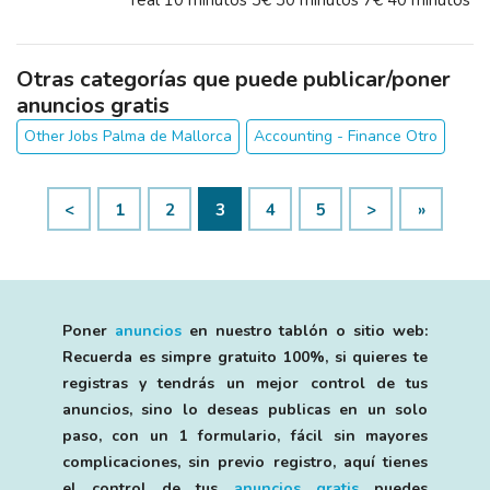
real 10 minutos 3€ 30 minutos 7€ 40 minutos
8€ 60 minutos 14€ 90 minutos 17€
Otras categorías que puede publicar/poner
anuncios gratis
Other Jobs Palma de Mallorca
Accounting - Finance Otro
<
1
2
3
4
5
>
»
Poner
anuncios
en nuestro tablón o sitio web:
Recuerda es simpre gratuito 100%, si quieres te
registras y tendrás un mejor control de tus
anuncios, sino lo deseas publicas en un solo
paso, con un 1 formulario, fácil sin mayores
complicaciones, sin previo registro, aquí tienes
el control de tus
anuncios gratis
puedes