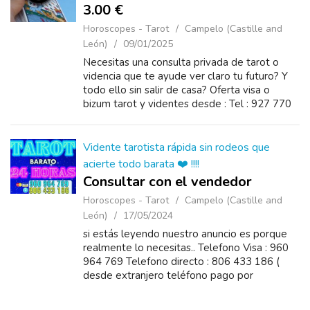
3.00 €
Horoscopes - Tarot
Campelo (Castille and
León)
09/01/2025
Necesitas una consulta privada de tarot o
videncia que te ayude ver claro tu futuro? Y
todo ello sin salir de casa? Oferta visa o
bizum tarot y videntes desde : Tel : 927 770
095 10 minutos 3 euros, 15 minutos 4 euros,
20 minutos 5 euros, 30 mi...
Vidente tarotista rápida sin rodeos que
acierte todo barata ❤️ !!!!
Consultar con el vendedor
Horoscopes - Tarot
Campelo (Castille and
León)
17/05/2024
si estás leyendo nuestro anuncio es porque
realmente lo necesitas.. Telefono Visa : 960
964 769 Telefono directo : 806 433 186 (
desde extranjero teléfono pago por
tarjeta 0034 960 964 769 ) ...