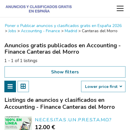
Poner o Publicar anuncios y clasificados gratis en España 2026
>
Jobs
>
Accounting - Finance
>
Madrid
>
Canteras del Morro
Anuncios gratis publicados en Accounting -
Finance Canteras del Morro
1 - 1 of 1 listings
Show filters
Lower price first
Listings de anuncios y clasificados en
Accounting - Finance Canteras del Morro
N.E.C.E.S.I.T.A.S .U.N .P.R.E.S.T.A.M.O.?
12.00 €